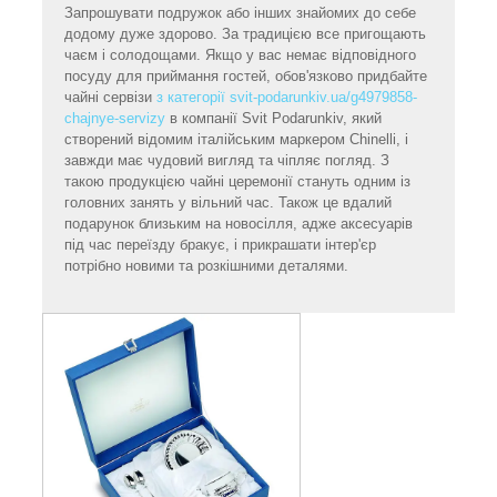
Запрошувати подружок або інших знайомих до себе
додому дуже здорово. За традицією все пригощають
чаєм і солодощами. Якщо у вас немає відповідного
посуду для приймання гостей, обов'язково придбайте
чайні сервізи
з категорії svit-podarunkiv.ua/g4979858-
chajnye-servizy
в компанії Svit Podarunkiv, який
створений відомим італійським маркером Chinelli, і
завжди має чудовий вигляд та чіпляє погляд. З
такою продукцією чайні церемонії стануть одним із
головних занять у вільний час. Також це вдалий
подарунок близьким на новосілля, адже аксесуарів
під час переїзду бракує, і прикрашати інтер'єр
потрібно новими та розкішними деталями.