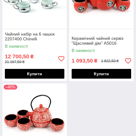
Чайний набір на 6 чашок
Керамічний чайний сервіз
2207400 Chinelli
"Щасливий дім" AS016
В наявності
В наявності
12 700,50
₴
1 093,50
₴
1 822,50 ₴
21 167,50 ₴
Купити
Купити
–40%