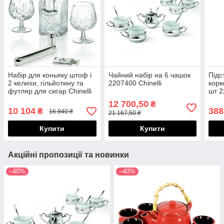
Набір для коньяку штоф і
Чайний набір на 6 чашок
Підс
2 келихи, гільйотину та
2207400 Chinelli
корк
футляр для сигар Chinelli
шт 2
12 700,50
₴
10 104
388
₴
16 840 ₴
21 167,50 ₴
Купити
Купити
Акційні пропозиції та новинки
–40%
–40%