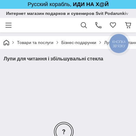
Русский корабль,
ИДИ НА Х@Й
Интернет магазин подарков и сувениров Svit Podarunkiv
КНОПКА
Товари та послуги
Бізнес-подарунки
Лупи для читанн
ЗВ'ЯЗКУ
Лупи для читання і збільшувальні стекла