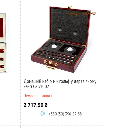
Домашній набір мінігольф у дерев'яному
кейсі CXS1002
Немає в наявності
2 717,50 ₴
+380 (50) 396-87-88