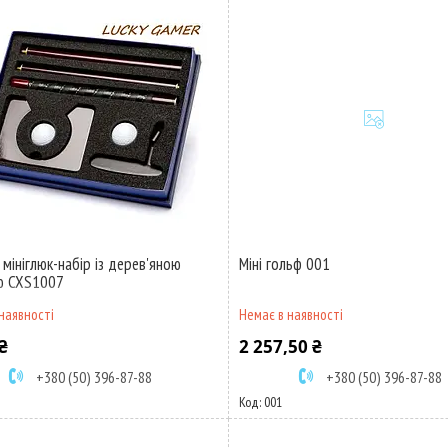
 мініглюк-набір із дерев'яною
Міні гольф 001
ю CXS1007
наявності
Немає в наявності
₴
2 257,50 ₴
+380 (50) 396-87-88
+380 (50) 396-87-88
001