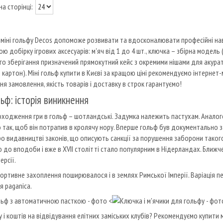
 міні гольфу Decos допоможе розвивати та вдосконалювати професійні навич
ю добірку ігрових аксесуарів: м'яч від 1 до 4 шт., ключка – збірна модель 
о зберігання призначений прямокутний кейс з окремими нішами для акуратн
картон). Міні гольф купити в Києві за кращою ціні рекомендуємо інтернет-м
я замовлення, якість товарів і доставку в строк гарантуємо!
льф: історія виникнення
оходження гри в гольф – шотландські. Задумка належить пастухам. Аналог
 так, щоб він потрапив в кролячу нору. Вперше гольф був документально заф
о видавництві законів, що описують санкції за порушення заборони такого
 до вподоби і вже в XVII столітті стало популярним в Нідерландах. Ближче
ерсії.
портивне захоплення поширювалося і в землях Римської Імперії. Варіація п
я paganica.
<
у і коштів на відвідування елітних заміських клубів? Рекомендуємо купити 