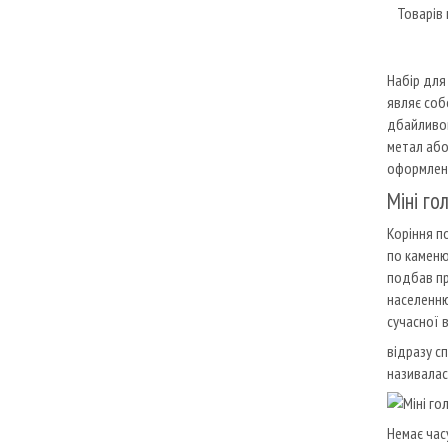
Набір для
являє собо
дбайливог
метал або 
оформленн
Міні го
Коріння п
по каменю
подбав пр
населенню
сучасної в
відразу с
називалас
Немає час