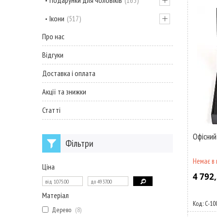
Подарунки для чоловіків
165
Ікони
517
Про нас
Відгуки
Доставка і оплата
Акції та знижки
Статті
Офісний
Фільтри
Немає в 
Ціна
4 792,
Матеріал
C-10
Дерево
8