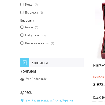
Метал
3
Пластмаса
1
Виробник
Gamer
6
Lucky Gamer
5
Власне виробництво
1
Контакти
Мініглю
Немає в 
Svit Podarunkiv
3 972,
С-10
вул. Куренівська, 5/7, Київ, Україна