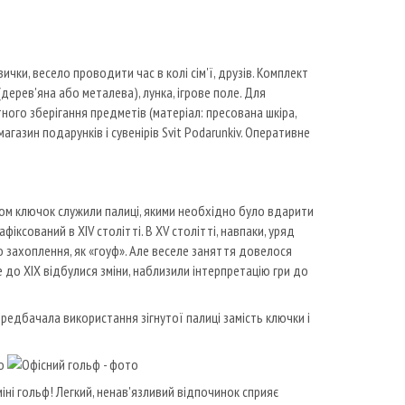
ки, весело проводити час в колі сім'ї, друзів. Комплект
(дерев'яна або металева), лунка, ігрове поле. Для
ого зберігання предметів (матеріал: пресована шкіра,
агазин подарунків і сувенірів Svit Podarunkiv. Оперативне
ом ключок служили палиці, якими необхідно було вдарити
іксований в XIV столітті. В XV столітті, навпаки, уряд
 захоплення, як «гоуф». Але веселе заняття довелося
 до XIX відбулися зміни, наблизили інтерпретацію гри до
ередбачала використання зігнутої палиці замість ключки і
міні гольф! Легкий, ненав'язливий відпочинок сприяє