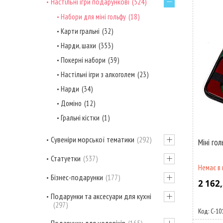
Настільні ігри подарункові
524
Набори для міні гольфу
18
Карти гральні
32
Нарди, шахи
353
Покерні набори
39
Настільні ігри з алкоголем
23
Нарди
34
Доміно
12
Гральні кістки
1
Сувеніри морської тематики
292
Міні гол
Статуетки
537
Немає в 
Бізнес-подарунки
177
2 162,
Подарунки та аксесуари для кухні
297
C-10