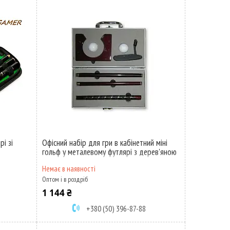
рі зі
Офісний набір для гри в кабінетний міні
гольф у металевому футлярі з дерев'яною
ключкою CX-1006
Немає в наявності
Оптом і в роздріб
1 144 ₴
+380 (50) 396-87-88