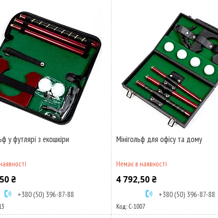
ьф у футлярі з екошкіри
Мінігольф для офісу та дому
наявності
Немає в наявності
50 ₴
4 792,50 ₴
+380 (50) 396-87-88
+380 (50) 396-87-88
13
C-1007