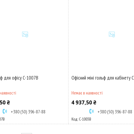
ьф для офісу C-1007B
Офісний міні гольф для кабінету 
наявності
Немає в наявності
50 ₴
4 937,50 ₴
+380 (50) 396-87-88
+380 (50) 396-87-88
07B
C-1003B