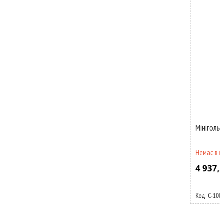
Мінігол
Немає в 
4 937,
C-10