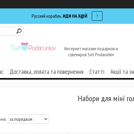
Русский корабль,
ИДИ НА Х@Й
!
Интернет магазин подарков и
сувениров Svit Podarunkiv
ас
Доставка, оплата та повернення
Статті
Акції та з
Набори для міні го