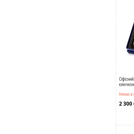
Офісний
ключко
Немає в 
2 300 