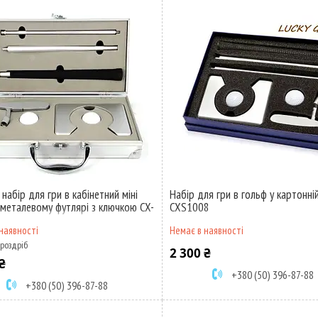
 набір для гри в кабінетний міні
Набір для гри в гольф у картонні
 металевому футлярі з ключкою CX-
CXS1008
наявності
Немає в наявності
 роздріб
2 300 ₴
₴
+380 (50) 396-87-88
+380 (50) 396-87-88