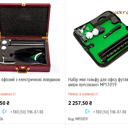
г офісний з електричною ловушкою
Набір міні гольфу для офісу футля
шкіри пресованої MPS3039
наявності
Немає в наявності
50 ₴
2 257,50 ₴
+380 (50) 396-87-88
+380 (50) 396-87-88
06
MPJ3039