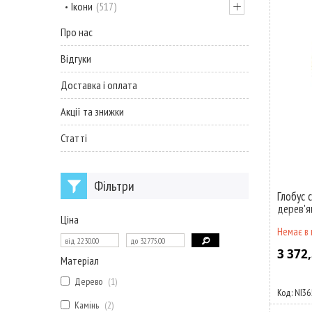
Ікони
517
Про нас
Відгуки
Доставка і оплата
Акції та знижки
Статті
Фільтри
Глобус с
дерев'я
Ціна
Немає в 
3 372,
Матеріал
Дерево
1
NI36
Камінь
2