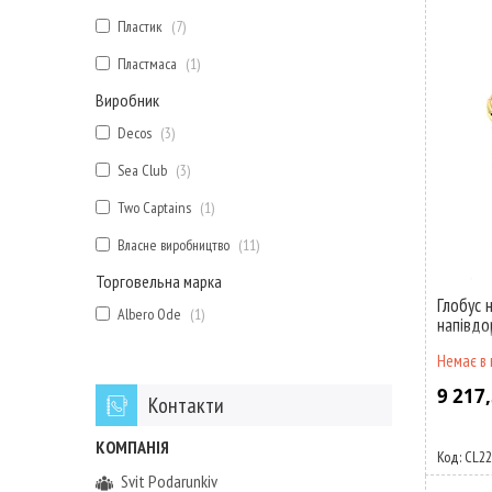
Пластик
7
Пластмаса
1
Виробник
Decos
3
Sea Club
3
Two Captains
1
Власне виробництво
11
Торговельна марка
Глобус н
Albero Ode
1
напівдо
Немає в 
9 217,
Контакти
CL22
Svit Podarunkiv