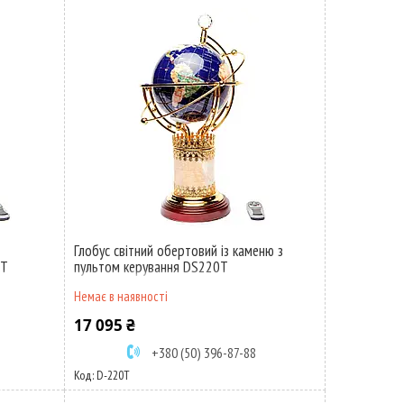
Глобус світний обертовий із каменю з
0T
пультом керування DS220T
Немає в наявності
17 095 ₴
+380 (50) 396-87-88
D-220T