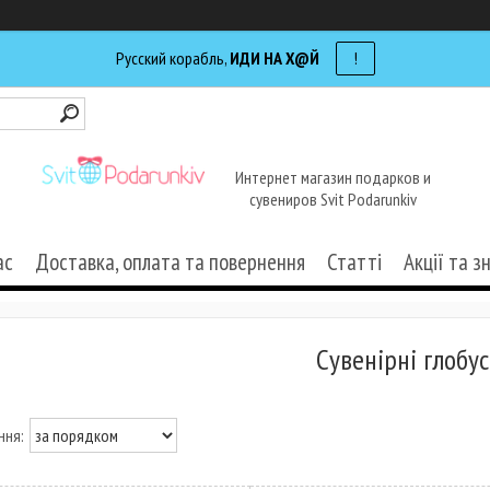
Русский корабль,
ИДИ НА Х@Й
!
Интернет магазин подарков и
сувениров Svit Podarunkiv
ас
Доставка, оплата та повернення
Статті
Акції та з
Сувенірні глобу