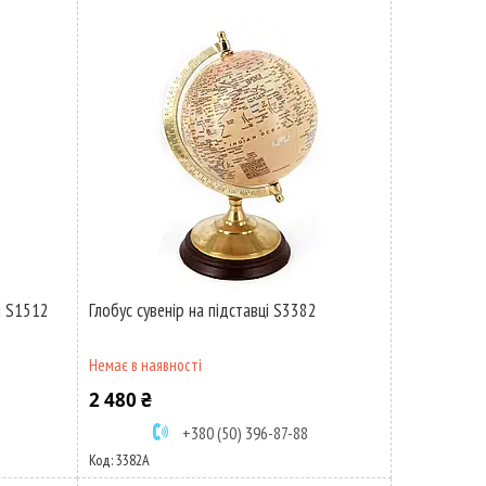
й S1512
Глобус сувенір на підставці S3382
Немає в наявності
2 480 ₴
+380 (50) 396-87-88
3382А