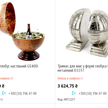
 глобус настільний GS400I
Тримач для книг у формі глобуса 
металевий D1237
наявності
Немає в наявності
0 ₴
3 624,75 ₴
+380 (50) 396-87-88
+380 (50) 396-87-88
-1
ANT.1237