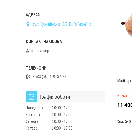
вул. Куренівська, 5/7, Київ, Україна
менеджер
+380 (50) 396-87-88
Мінібар
Графік роботи
Немає в 
11 40
Понеділок
10:00
17:00
Вівторок
10:00
17:00
Середа
10:00
17:00
G400
Четвер
10:00
17:00