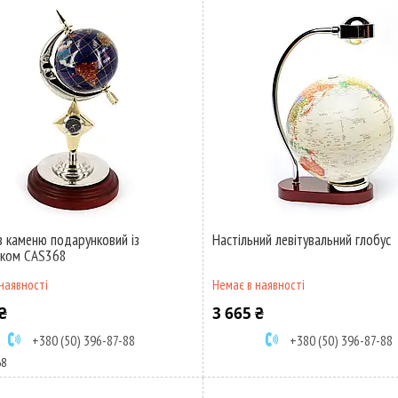
із каменю подарунковий із
Настільний левітувальний глобус
иком CAS368
наявності
Немає в наявності
₴
3 665 ₴
+380 (50) 396-87-88
+380 (50) 396-87-88
68