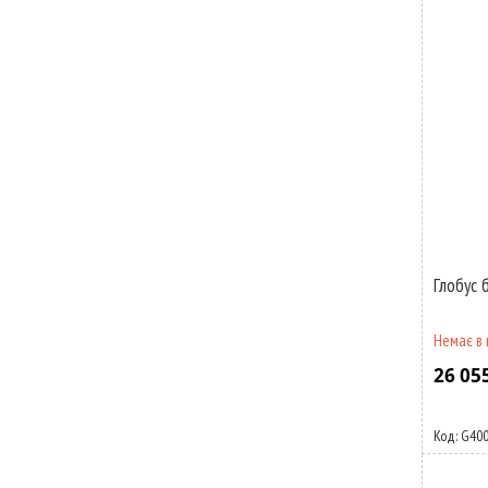
Глобус 
Немає в 
26 05
G40