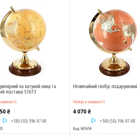
увенірний на латунній ніжці та
Незвичайний глобус подарункови
ній підставці S3653
наявності
Немає в наявності
50 ₴
4 070 ₴
+380 (50) 396-87-88
+380 (50) 396-87-88
53
NI3654