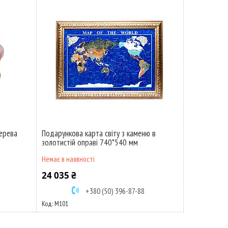
дерева
Подарункова карта світу з каменю в
золотистій оправі 740*540 мм
Немає в наявності
24 035 ₴
+380 (50) 396-87-88
M101