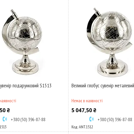
сувенір подарунковий S1513
Великий глобус сувенір металеви
наявності
Немає в наявності
50 ₴
5 047,50 ₴
+380 (50) 396-87-88
+380 (50) 396-87-88
1513
ANT.1512