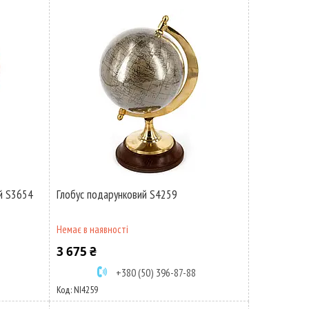
й S3654
Глобус подарунковий S4259
Немає в наявності
3 675 ₴
+380 (50) 396-87-88
NI4259