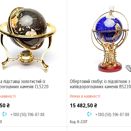
а підставці золотистий із
Обертовий глобус із підсвіткою з
рогоцінних каменів CLS220
напівдорогоцінних каменів BS22
наявності
Немає в наявності
50 ₴
15 482,50 ₴
+380 (50) 396-87-88
+380 (50) 396-87-88
0
B-220T