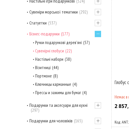
Настільні ігри подарункові
524
Сувеніри морської тематики
292
Статуетки
537
Бізнес-подарунки
177
Ручки подарункові дерев'яні
57
Сувенірні глобуси
22
Настільні набори
38
Візитниці
44
Портмоне
8
Глобус 
Ключницы карманные
4
Прессы и зажимы для бумаг
4
Немає в 
Подарунки та аксесуари для кухні
2 857,
297
Подарунки для чоловіків
165
ANT.