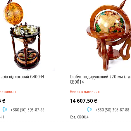
барів підлоговий G400-H
Глобус подарунковий 220 мм із 
CB0014
наявності
Немає в наявності
5 ₴
14 607,50 ₴
+380 (50) 396-87-88
+380 (50) 396-87-88
0-H
CB0014