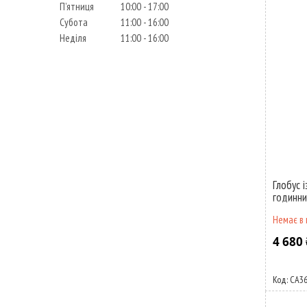
Пʼятниця
10:00
17:00
Субота
11:00
16:00
Неділя
11:00
16:00
Глобус 
годинн
Немає в 
4 680 
CA3