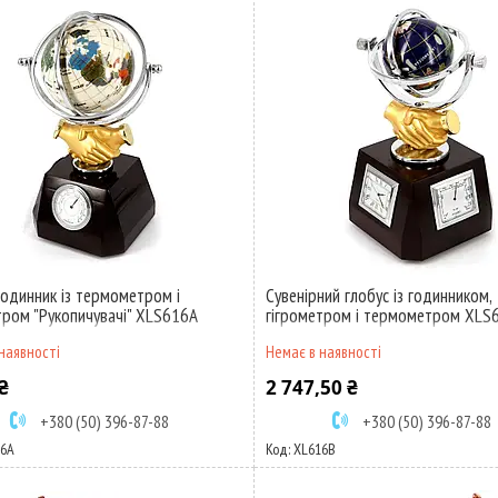
годинник із термометром і
Сувенірний глобус із годинником,
тром "Рукопичувачі" XLS616А
гігрометром і термометром XLS
наявності
Немає в наявності
₴
2 747,50 ₴
+380 (50) 396-87-88
+380 (50) 396-87-88
16А
XL616В