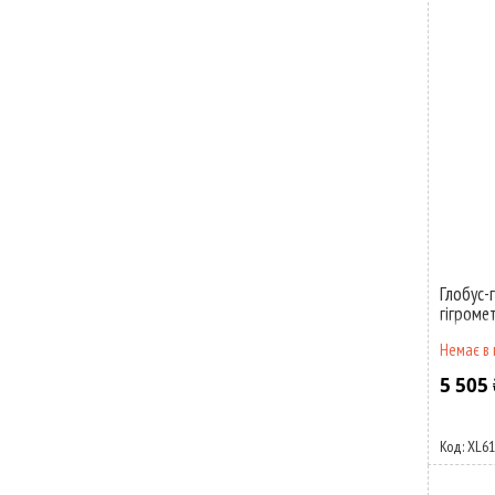
Глобус-
гігроме
Немає в 
5 505 
XL6