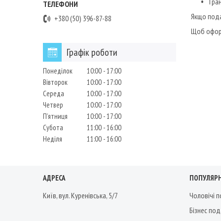
Тран
Якщо подар
+380 (50) 396-87-88
Щоб оформ
Графік роботи
Понеділок
10:00
17:00
Вівторок
10:00
17:00
Середа
10:00
17:00
Четвер
10:00
17:00
Пʼятниця
10:00
17:00
Субота
11:00
16:00
Неділя
11:00
16:00
АДРЕСА
ПОПУЛЯРН
Київ, вул. Куренівська, 5/7
Чоловічі 
Бізнес по