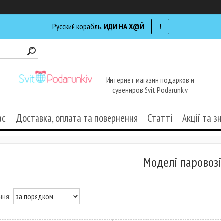
Русский корабль,
ИДИ НА Х@Й
!
Интернет магазин подарков и
сувениров Svit Podarunkiv
ас
Доставка, оплата та повернення
Статті
Акції та з
Моделі паровозі