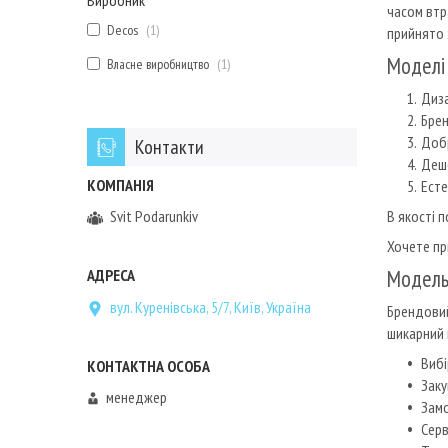
Виробник
часом втра
Decos
1
прийнято з
Моделі 
Власне виробництво
1
Диза
Брен
Добр
Контакти
Деше
Есте
В якості 
Svit Podarunkiv
Хочете пр
Модель 
вул. Куренівська, 5/7, Київ, Україна
Брендовий
шикарний 
Вибі
Заку
менеджер
Замо
Серв