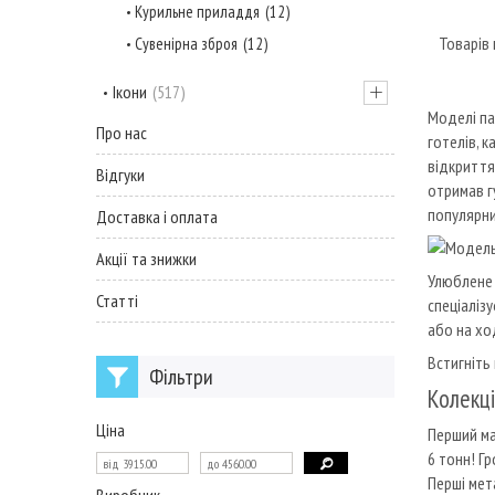
Курильне приладдя
12
Сувенірна зброя
12
Ікони
517
Моделі па
Про нас
готелів, к
відкриття
Відгуки
отримав г
популярни
Доставка і оплата
Акції та знижки
Улюблене 
Статті
спеціаліз
або на хо
Встигніть
Фільтри
Колекці
Ціна
Перший ма
6 тонн! Гр
Перші мет