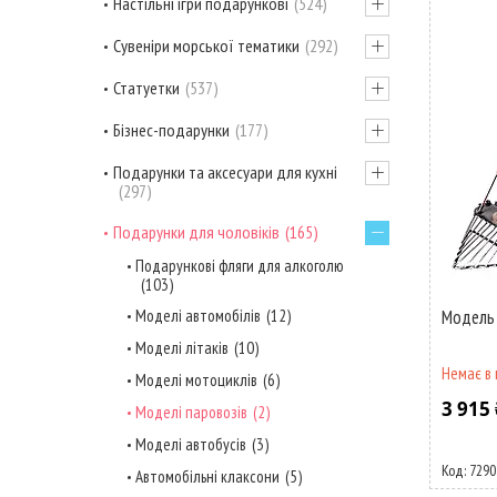
Настільні ігри подарункові
524
Сувеніри морської тематики
292
Статуетки
537
Бізнес-подарунки
177
Подарунки та аксесуари для кухні
297
Подарунки для чоловіків
165
Подарункові фляги для алкоголю
103
Моделі автомобілів
12
Модель
Моделі літаків
10
Немає в 
Моделі мотоциклів
6
3 915 
Моделі паровозів
2
Моделі автобусів
3
7290
Автомобільні клаксони
5