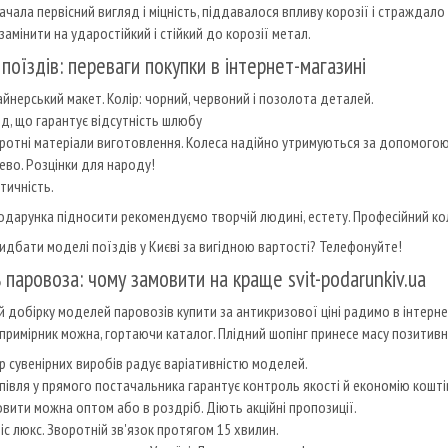
чала первісний вигляд і міцність, піддавалося впливу корозії і страждало в
амінити на ударостійкий і стійкий до корозії метал.
поїздів: переваги покупки в інтернет-магазині
йнерський макет. Колір: чорний, червоний і позолота деталей.
д, що гарантує відсутність шлюбу
отні матеріали виготовлення. Колеса надійно утримуються за допомогою 
во. Розцінки для народу!
тичність.
подарунка підносити рекомендуємо творчій людині, естету. Професійний к
идбати моделі поїздів у Києві за вигідною вартості? Телефонуйте!
паровоза: чому замовити на краще svit-podarunkiv.ua
 добірку моделей паровозів купити за антикризової ціні радимо в інтернет
примірник можна, гортаючи каталог. Плідний шопінг принесе масу позитивни
р сувенірних виробів радує варіативністю моделей.
півля у прямого постачальника гарантує контроль якості й економію кошті
вити можна оптом або в роздріб. Діють акційні пропозиції.
іс люкс. Зворотній зв'язок протягом 15 хвилин.