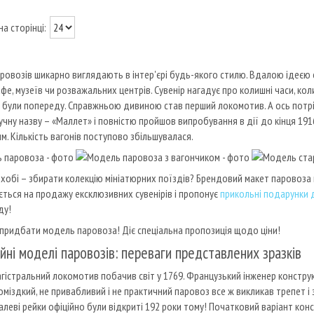
ровозів шикарно виглядають в інтер'єрі будь-якого стилю. Вдалою ідеєю 
афе, музеїв чи розважальних центрів. Сувенір нагадує про колишні часи, ко
 були попереду. Справжньою дивиною став перший локомотив. А ось потрій
учну назву – «Маллет» і повністю пройшов випробування в дії до кінця 19
м. Кількість вагонів поступово збільшувалася.
хобі – збирати колекцію мініатюрних поїздів? Брендовий макет паровоза ку
ується на продажу ексклюзивних сувенірів і пропонує
прикольні подарунки 
ду!
 придбати модель паровоза! Діє спеціальна пропозиція щодо ціни!
йні моделі паровозів: переваги представлених зразків
гістральний локомотив побачив світ у 1769. Французький інженер конструк
оміздкий, не привабливий і не практичний паровоз все ж викликав трепет і з
алеві рейки офіційно були відкриті 192 роки тому! Початковий варіант конс