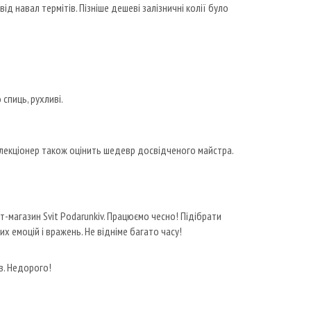
ід навал термітів. Пізніше дешеві залізничні колії було
спиць, рухливі.
олекціонер також оцінить шедевр досвідченого майстра.
-магазин Svit Podarunkiv. Працюємо чесно! Підібрати
х емоцій і вражень. Не відніме багато часу!
в. Недорого!