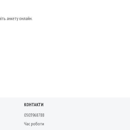
іть анкету онлайн.
КОНТАКТИ
0503968788
Час роботи