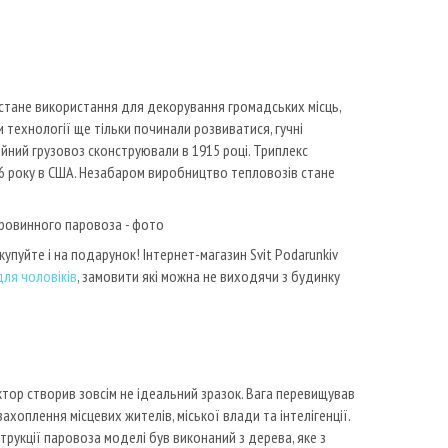
стане використання для декорування громадських місць,
ли технології ще тільки починали розвиватися, гучні
ний грузовоз сконструювали в 1915 році. Триплекс
16 року в США. Незабаром виробництво тепловозів стане
пуйте і на подарунок! Інтернет-магазин Svit Podarunkiv
для чоловіків
, замовити які можна не виходячи з будинку
тор створив зовсім не ідеальний зразок. Вага перевищував
ахоплення місцевих жителів, міської влади та інтелігенції.
трукції паровоза моделі був виконаний з дерева, яке з