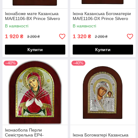
ІконаБоже мате Казанська
Ікона Казанська Богоматеріи
MA/E1106-BX Prince Silvero
MA/E1106-DX Prince Silvero
В наявності
В наявності
1 920
1 320
₴
₴
3 200 ₴
2 200 ₴
Купити
Купити
–40%
–40%
Іконаобола Перли
Семістрельна EP4-
Ікона Богоматері Казанська