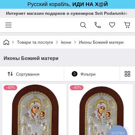
Русский корабль,
ИДИ НА Х@Й
Интернет магазин подарков и сувениров Svit Podarunkiv
Товари та послуги
Ікони
Иконы Божией матери
Иконы Божией матери
Сортування
0
Фільтри
–40%
–40%
КНОПКА