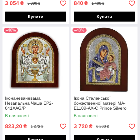
3 054
840
₴
₴
5 090 ₴
1 400 ₴
Купити
Купити
–40%
–40%
Іконаневаневама
Ікона Стеленської
Незапальна Чаша EP2-
божественної матері MA-
041XAG/P
E1109-AX-C Prince Silvero
В наявності
В наявності
823,20
3 720
₴
₴
1 372 ₴
6 200 ₴
Купити
Купити