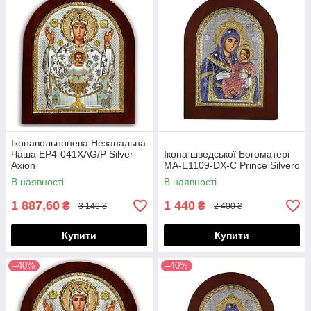
Іконавольнонева Незапальна
Чаша EP4-041XAG/P Silver
Ікона шведської Богоматері
Axion
MA-E1109-DX-C Prince Silvero
В наявності
В наявності
1 887,60
1 440
₴
₴
3 146 ₴
2 400 ₴
Купити
Купити
–40%
–40%