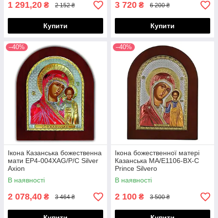
1 291,20
3 720
₴
₴
2 152 ₴
6 200 ₴
Купити
Купити
–40%
–40%
Ікона Казанська божественна
Ікона божественної матері
мати EP4-004XAG/P/C Silver
Казанська MA/E1106-BX-C
Axion
Prince Silvero
В наявності
В наявності
2 078,40
2 100
₴
₴
3 464 ₴
3 500 ₴
Купити
Купити