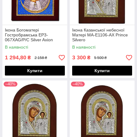
Ікона Богоматері
Ікона Казанської небесної
Гостробрамська EP3-
Матері MA-E1106-AX Prince
067XAG/P/C Silver Axion
Silvero
В наявності
В наявності
1 294,80
3 300
₴
₴
2 158 ₴
5 500 ₴
Купити
Купити
–40%
–40%