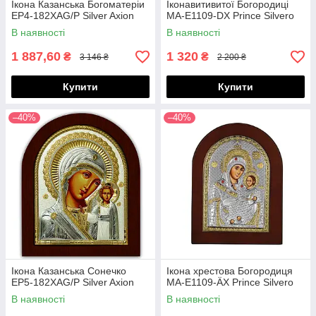
Ікона Казанська Богоматеріи
Іконавитивитої Богородиці
EP4-182XAG/P Silver Axion
MA-E1109-DX Prince Silvero
В наявності
В наявності
1 887,60
1 320
₴
₴
3 146 ₴
2 200 ₴
Купити
Купити
–40%
–40%
Ікона Казанська Сонечко
Ікона хрестова Богородиця
EP5-182XAG/P Silver Axion
MA-E1109-ÄX Prince Silvero
В наявності
В наявності