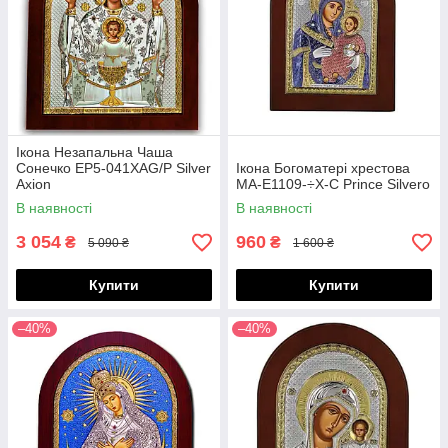
Ікона Незапальна Чаша
Сонечко EP5-041XAG/P Silver
Ікона Богоматері хрестова
Axion
MA-E1109-÷X-C Prince Silvero
В наявності
В наявності
3 054
960
₴
₴
5 090 ₴
1 600 ₴
Купити
Купити
–40%
–40%