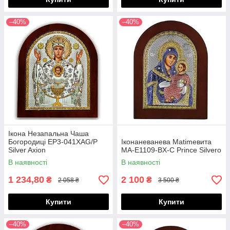
–40%
–40%
Ікона Незапальна Чаша
Богородиці EP3-041XAG/P
Іконаневанева Matimeвита
Silver Axion
MA-E1109-BX-C Prince Silvero
В наявності
В наявності
1 234,80
2 100
₴
₴
2 058 ₴
3 500 ₴
Купити
Купити
–40%
–40%