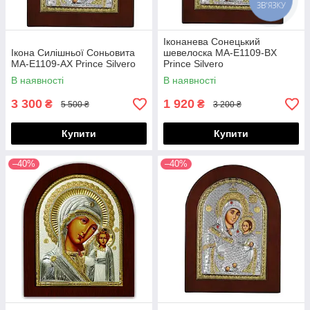
ЗВ'ЯЗКУ
Іконанева Сонецький
Ікона Силішньої Соньовита
шевелоска MA-E1109-BX
МА-E1109-AX Prince Silvero
Prince Silvero
В наявності
В наявності
3 300
1 920
₴
₴
5 500 ₴
3 200 ₴
Купити
Купити
–40%
–40%