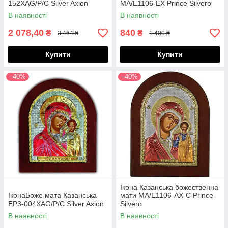
152XAG/P/C Silver Axion
MA/E1106-EX Prince Silvero
В наявності
В наявності
2 078,40
840
₴
₴
3 464 ₴
1 400 ₴
Купити
Купити
–40%
–40%
Ікона Казанська божественна
ІконаБоже мата Казанська
мати MA/E1106-AX-C Prince
EP3-004XAG/P/C Silver Axion
Silvero
В наявності
В наявності