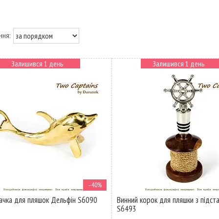
Залишився 1 день
Залишився 1 день
–40%
ачка для пляшок Дельфін S6090
Винний корок для пляшки з підст
S6493