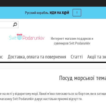
Русский корабль,
ИДИ НА Х@Й
!
Интернет магазин подарков и
сувениров Svit Podarunkiv
ас
Доставка, оплата та повернення
Статті
Акції та з
Посуд морської тем
бе на яхті у відкритому морі. Хвилі м'яко плескаються за бортом, ви в зат
магазину Svit Podarunkiv дарує настільки приємні відчуття.