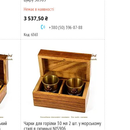
Немає в наявності
3 537,50 ₴
+380 (50) 396-87-88
6363
ький
Чарки для горілки 30 мл 2 шт. у морському
5
стилі в скриньці NIS906