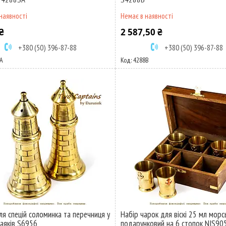
наявності
Немає в наявності
₴
2 587,50 ₴
+380 (50) 396-87-88
+380 (50) 396-87-88
А
4288В
ля спецій соломинка та перечниця у
Набір чарок для віскі 25 мл морс
аяків S6956
подарунковий на 6 стопок NIS90