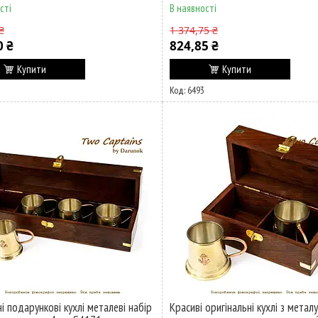
сті
В наявності
₴
1 374,75 ₴
0 ₴
824,85 ₴
Купити
Купити
6493
ні подарункові кухлі металеві набір
Красиві оригінальні кухлі з металу