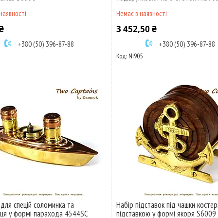
наявності
Немає в наявності
₴
3 452,50 ₴
+380 (50) 396-87-88
+380 (50) 396-87-88
NI905
 для спецій соломинка та
Набір підставок під чашки костер
ця у формі парахода 4544SC
підставкою у формі якоря S6009