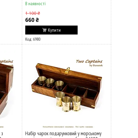
В наявності
1 100 ₴
660 ₴
Купити
6980
 з
Набір чарок подарунковий у морському