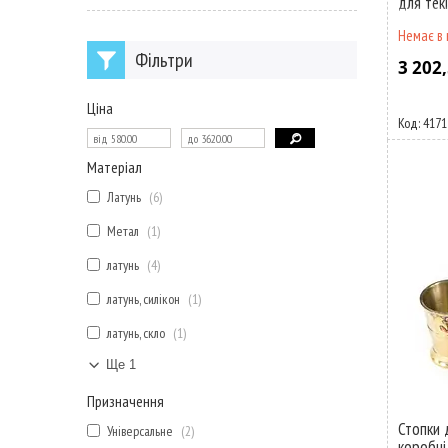
для тек
Немає в 
Фільтри
3 202,
Ціна
4171
Матеріал
Латунь
6
Метал
1
латунь
4
латунь, силікон
1
латунь, скло
1
Ще 1
Призначення
Стопки д
Універсальне
2
коробці