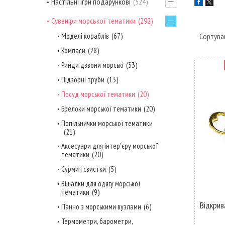
Настільні ігри подарункові
524
Сувеніри морської тематики
292
Моделі кораблів
67
Компаси
28
Ринди дзвони морські
33
Підзорні труби
13
Посуд морської тематики
20
Брелоки морської тематики
20
Попільнички морської тематики
21
Аксесуари для інтер'єру морської
тематики
20
Сурми і свистки
5
Вішалки для одягу морської
тематики
9
Відкрив
Панно з морськими вузлами
6
Термометри, барометри,