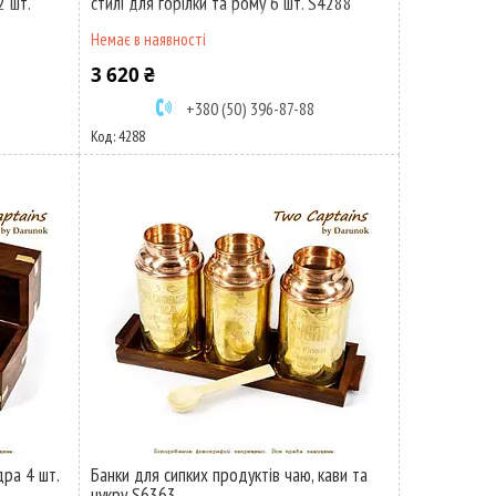
 шт.
стилі для горілки та рому 6 шт. S4288
Немає в наявності
3 620 ₴
+380 (50) 396-87-88
4288
дра 4 шт.
Банки для сипких продуктів чаю, кави та
цукру S6363