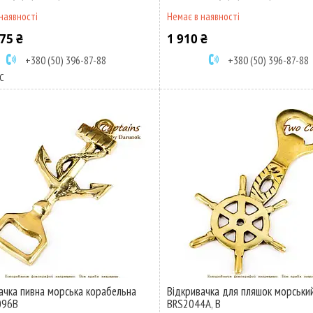
наявності
Немає в наявності
75 ₴
1 910 ₴
+380 (50) 396-87-88
+380 (50) 396-87-88
С
ачка пивна морська корабельна
Відкривачка для пляшок морськи
096В
BRS2044А, В