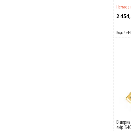
Немає в 
2 454,
4544
Відкрив
якір S4