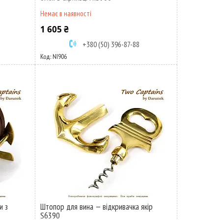
Немає в наявності
1 605 ₴
+380 (50) 396-87-88
NI906
и з
Штопор для вина — відкривачка якір
S6390