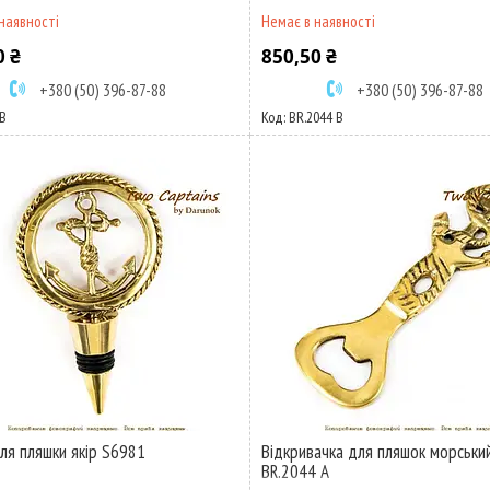
наявності
Немає в наявності
0 ₴
850,50 ₴
+380 (50) 396-87-88
+380 (50) 396-87-88
В
BR.2044 В
ля пляшки якір S6981
Відкривачка для пляшок морський
BR.2044 А