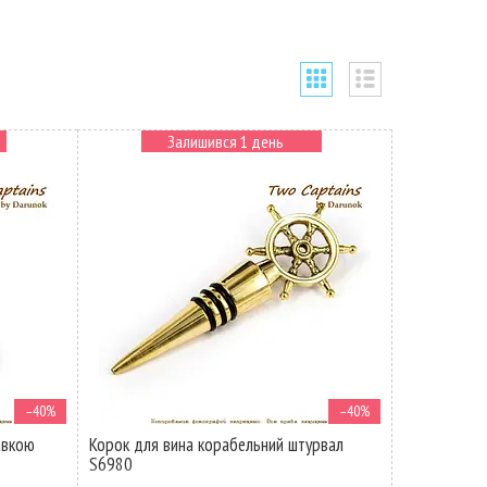
Залишився 1 день
–40%
–40%
авкою
Корок для вина корабельний штурвал
S6980