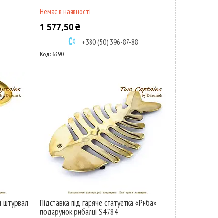
Немає в наявності
1 577,50 ₴
+380 (50) 396-87-88
6390
й штурвал
Підставка під гаряче статуетка «Риба»
подарунок рибалці S4784