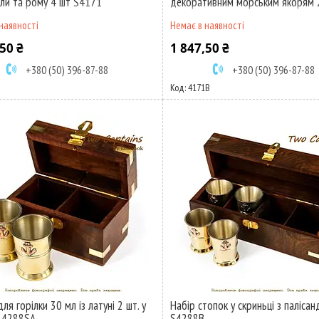
іли та рому 4 шт S4171
декоративним морським якорям 2
4171SВ
наявності
Немає в наявності
50 ₴
1 847,50 ₴
+380 (50) 396-87-88
+380 (50) 396-87-88
4171В
ля горілки 30 мл із латуні 2 шт. у
Набір стопок у скриньці з палісан
 4288SA
S4288В