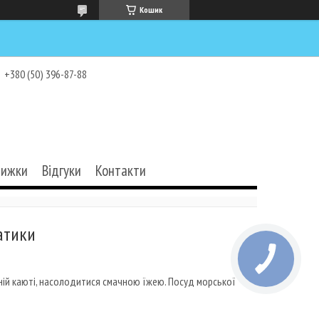
Кошик
+380 (50) 396-87-88
нижки
Відгуки
Контакти
атики
ишній каюті, насолодитися смачною їжею. Посуд морської