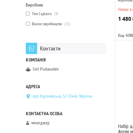
Виробник
Немає в 
Two Captains
9
1 480 
Власне виробництво
11
4288
Контакти
Svit Podarunkiv
вул. Куренівська, 5/7, Київ, Україна
менеджер
Набір д
формі м