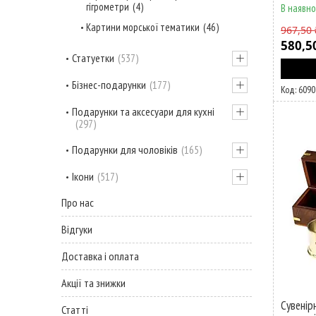
гігрометри
4
В наявно
Картини морської тематики
46
967,50 
580,5
Статуетки
537
Бізнес-подарунки
177
6090
Подарунки та аксесуари для кухні
297
Подарунки для чоловіків
165
Ікони
517
Про нас
Відгуки
Доставка і оплата
Акції та знижки
Сувенір
Статті