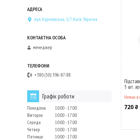
вул. Куренівська, 5/7, Київ, Україна
менеджер
+380 (50) 396-87-88
Підстав
5 шт. а
Графік роботи
Немає в 
720 ₴
Понеділок
10:00
17:00
Вівторок
10:00
17:00
Середа
10:00
17:00
Четвер
10:00
17:00
Пʼятниця
10:00
17:00