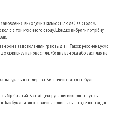
 замовлення, виходячи з кількості людей за столом.
 колір в тон кухонного столу. Швидко вибрати потрібну
вар.
Сувеніром з задоволенням грають діти. Також рекомендуємо
 до сюрпризу на новосілля. Жодна вечірка або застілля не
ука, натурального дерева. Витончено і дорого буде
– вибір багатий. В ході декорування використовують
сії. Бамбук для виготовлення привозять з південно-східної