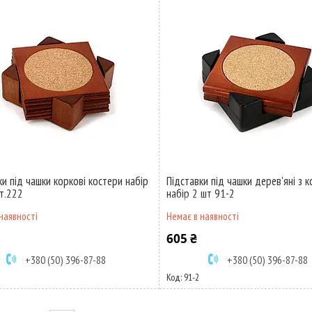
ки під чашки коркові костери набір
Підставки під чашки дерев'яні з к
рт.222
набір 2 шт 91-2
наявності
Немає в наявності
605 ₴
+380 (50) 396-87-88
+380 (50) 396-87-88
91-2