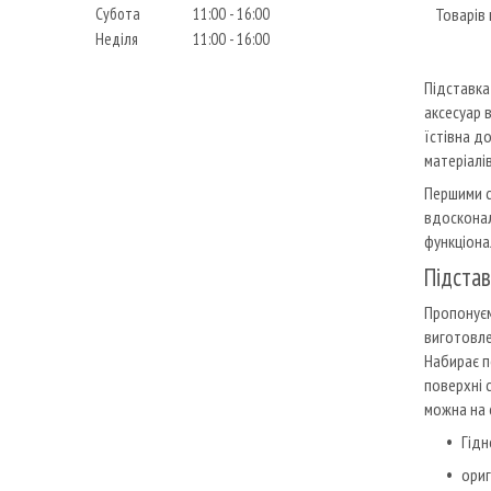
Субота
11:00
16:00
Неділя
11:00
16:00
Підставка
аксесуар 
їстівна д
матеріалів
Першими с
вдосконал
функціона
Підстав
Пропонуєм
виготовле
Набирає п
поверхні 
можна на 
Гідн
ориг