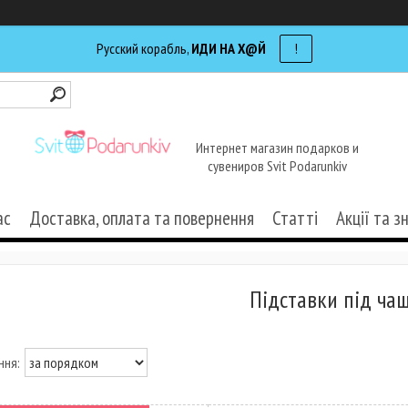
Русский корабль,
ИДИ НА Х@Й
!
Интернет магазин подарков и
сувениров Svit Podarunkiv
ас
Доставка, оплата та повернення
Статті
Акції та з
Підставки під ча