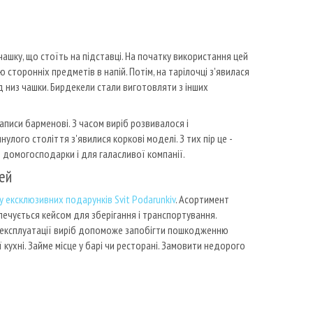
чашку, що стоїть на підставці. На початку використання цей
сторонніх предметів в напій. Потім, на тарілочці з'явилася
д низ чашки. Бирдекели стали виготовляти з інших
аписи барменові. З часом виріб розвивалося і
улого століття з'явилися коркові моделі. З тих пір це -
 домогосподарки і для галасливої компанії.
ей
у ексклюзивних подарунків Svit Podarunkiv
. Асортимент
зпечується кейсом для зберігання і транспортування.
 в експлуатації виріб допоможе запобігти пошкодженню
кухні. Займе місце у барі чи ресторані. Замовити недорого