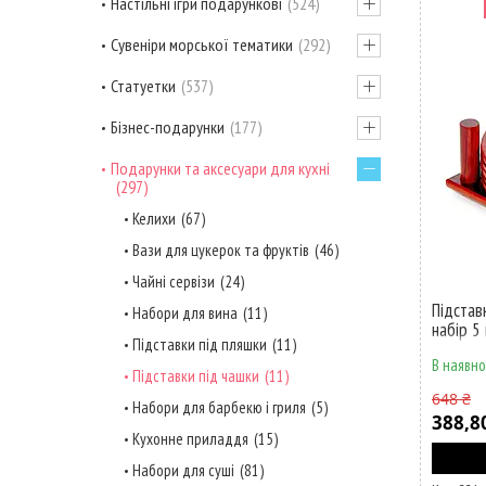
Настільні ігри подарункові
524
Сувеніри морської тематики
292
Статуетки
537
Бізнес-подарунки
177
Подарунки та аксесуари для кухні
297
Келихи
67
Вази для цукерок та фруктів
46
Чайні сервізи
24
Підстав
Набори для вина
11
набір 5
Підставки під пляшки
11
В наявно
Підставки під чашки
11
648 ₴
Набори для барбекю і гриля
5
388,8
Кухонне приладдя
15
Набори для суші
81