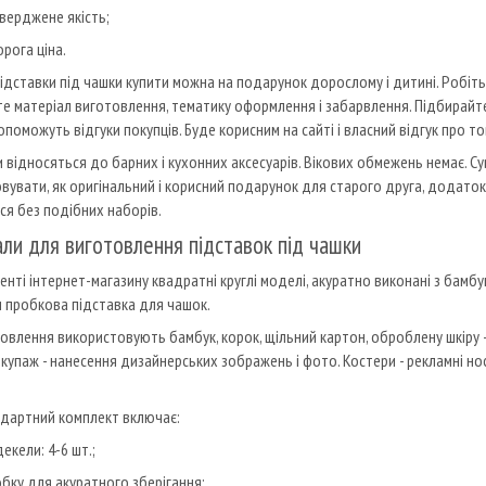
верджене якість;
рога ціна.
підставки під чашки купити можна на подарунок дорослому і дитині. Робіть
е матеріал виготовлення, тематику оформлення і забарвлення. Підбирайте
поможуть відгуки покупців. Буде корисним на сайті і власний відгук про то
 відносяться до барних і кухонних аксесуарів. Вікових обмежень немає. 
вувати, як оригінальний і корисний подарунок для старого друга, додаток
я без подібних наборів.
ли для виготовлення підставок під чашки
енті інтернет-магазину квадратні круглі моделі, акуратно виконані з бамб
 пробкова підставка для чашок.
овлення використовують бамбук, корок, щільний картон, оброблену шкіру 
екупаж - нанесення дизайнерських зображень і фото. Костери - рекламні но
дартний комплект включає:
екели: 4-6 шт.;
бку для акуратного зберігання;