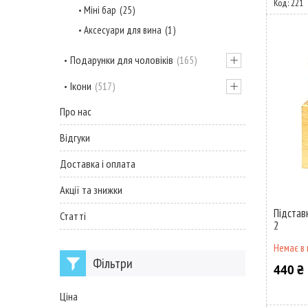
221
Міні бар
25
Аксесуари для вина
1
Подарунки для чоловіків
165
Ікони
517
Про нас
Відгуки
Доставка і оплата
Акції та знижки
Підстав
Статті
2
Немає в 
Фільтри
440 ₴
Ціна