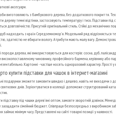
ткові аксесуари.
оби виготовляють з бамбукового дерева, без додаткового покриття. Техн
и дереву темні відтінки, застосовують температуру і тиск. Підставки під 
ться довговічністю. Присутній оригінальний стиль. Стійкі до механічних п
дуб надходить з країн Середземномор'я. Модельний ряд відрізняється теп
стю, здатністю не вбирати вологу. Атрибути мають малу вагу. Демонстровані
і.
і породи дерева, які використовуються для костерів: сосна, дуб, палісанд
 високопоставленому чиновнику, професійного бармена, керівнику або пар
резентабельно. Картонні - частіше носять одноразовий характер. Прості у 
рто купити підставки для чашок в інтернет-магазині
ьні подарунки зможете замовити швидко і дешево, навіть не виходячи з д
і святкових днів. Зорієнтуватися в колекції допоможе структурований кат
стик.
и підставку під чашки дерев'яні оптом, замовте зворотній дзвінок. Менедж
заощадити сімейний бюджет. Співпраця безпосередньо з виробником забезп
 займає мінімум часу. Представлені на сайті товарні позиції у наявності.