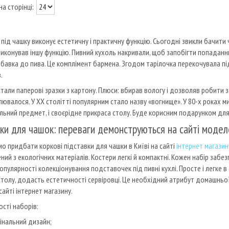
 під чашку виконує естетичну і практичну функцію. Сьогодні звикли бачити 
виконував іншу функцію. Пивний кухоль накривали, щоб запобігти попаданню 
обавка до пива. Це комплімент бармена. Згодом тарілочка перекочувала пі
.
тали паперові зразки з картону. Плюси: вбирав вологу і дозволяв робити з
ювалося. У XX столітті популярним стало назву «вогнище». У 80-х роках мин
льний предмет, і своєрідне прикраса столу. Буде корисним подарунком для
ки для чашок: переваги демонструються на сайті модел
о придбати коркові підставки для чашки в Київі на сайті
інтернет магазин
ний з екологічних матеріалів. Костери легкі й компактні. Кожен набір забе
опулярності колекціонування подставочек під пивні кухлі. Просте і легке
столу, додасть естетичності сервіровці. Це необхідний атрибут домашньої 
сайті інтернет магазину.
ості наборів:
інальний дизайн;