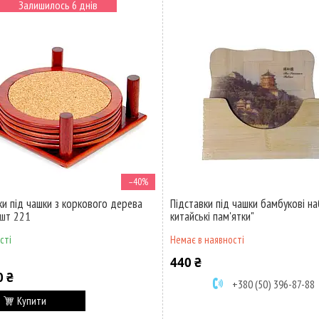
Залишилось 6 днів
–40%
ки під чашки з коркового дерева
Підставки під чашки бамбукові наб
 шт 221
китайські пам'ятки"
сті
Немає в наявності
440 ₴
0 ₴
+380 (50) 396-87-88
Купити