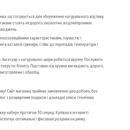
іка застосовується для збереження натурального відтінку.
стакани стоять недорого, екологічні, водонепроникні.
ошкоджень.
лоізоляційними характеристиками, гнучкістю і
 в каталозі сувеніри, стійкі до перепадів температури і
р. Аксесуар з натуральної шкіри робиться вручну. Послужить
тнеру по бізнесу. Підставки під кружки виглядають дорого,
виготовленні і обробці.
ому! Сайт магазину приймає замовлення цілодобово, без
алог з розширеним пошуком і докладні описи технічних
ер набере протягом 30 секунд. Купівля в інтернеті
ечує оптимальні і фіксовані розцінки на ринку.