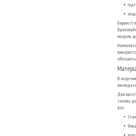
підт
недо
Барвисті 
Враховуйт
модель до
Комплекти
використо
обходитьс
Матеріа
В асортим
виглядати
Для вигот
техніку д
Азії.
Стан
бирд
коро