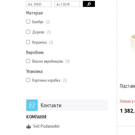
Матеріал
Бамбук
2
Дерево
3
Кераміка
5
Виробник
Власне виробництво
9
Упаковка
Картонна коробка
1
Підстав
Немає в 
Контакти
1 382,
Svit Podarunkiv