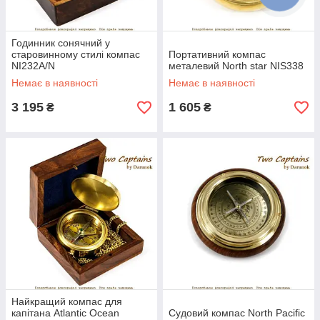
Годинник сонячний у
старовинному стилі компас
Портативний компас
NI232A/N
металевий North star NIS338
Немає в наявності
Немає в наявності
3 195
1 605
₴
₴
Найкращий компас для
капітана Atlantic Ocean
Судовий компас North Pacific