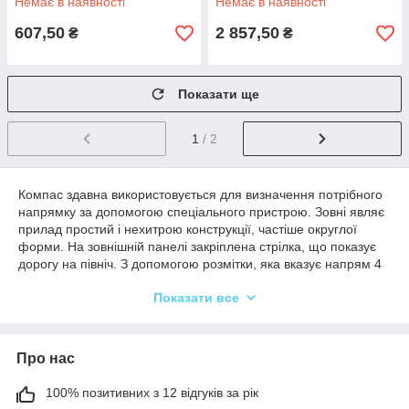
Немає в наявності
Немає в наявності
607,50
2 857,50
₴
₴
Показати ще
1
/ 2
Компас здавна використовується для визначення потрібного
напрямку за допомогою спеціального пристрою. Зовні являє
прилад простий і нехитрою конструкції, частіше округлої
форми. На зовнішній панелі закріплена стрілка, що показує
дорогу на північ. З допомогою розмітки, яка вказує напрям 4
сторін світла, і визначають необхідний маршрут. Принцип дії
Показати все
полягає у використанні сили притягання, що перешкоджає
зсуву центру тяжіння. Недорого компас купити в Києві
пропонуємо в інтернет-магазин Svit Podarunkiv. Переваги
модельного ряду: ексклюзивний дизайн, лояльна цінова
Про нас
політика та суворий контроль якості.
Компас – хороший варіант святкового
100% позитивних з 12 відгуків за рік