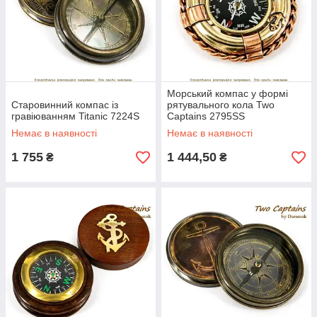
Морський компас у формі
Старовинний компас із
рятувального кола Two
гравіюванням Titanic 7224S
Captains 2795SS
Немає в наявності
Немає в наявності
1 755
1 444,50
₴
₴