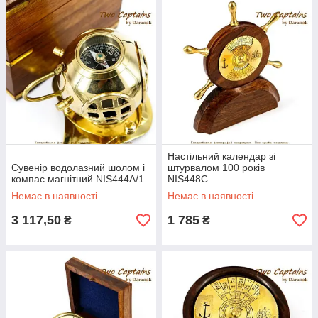
Настільний календар зі
Сувенір водолазний шолом і
штурвалом 100 років
компас магнітний NIS444A/1
NIS448C
Немає в наявності
Немає в наявності
3 117,50
1 785
₴
₴