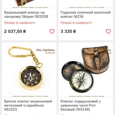
Кишеньковий компас на
Годинник сонячний магнітний
ланцюжку Skipper 9033SB
компас NI234
Немає в наявності
Немає в наявності
2 037,50
3 335
₴
₴
Брелок компас кишеньковий
Компас подарунковий у
металевий із карабіном
шкіряному чохлі Port
N61023
Elizabeth NIS148L