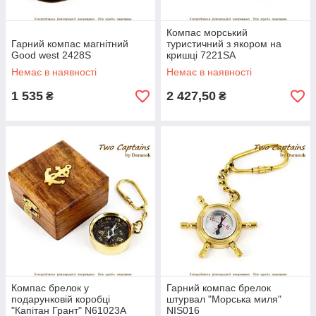
Компас морський
Гарний компас магнітний
туристичний з якором на
Good west 2428S
кришці 7221SA
Немає в наявності
Немає в наявності
1 535
2 427,50
₴
₴
Компас брелок у
Гарний компас брелок
подарунковій коробці
штурвал "Морська миля"
"Капітан Грант" N61023A
NIS016