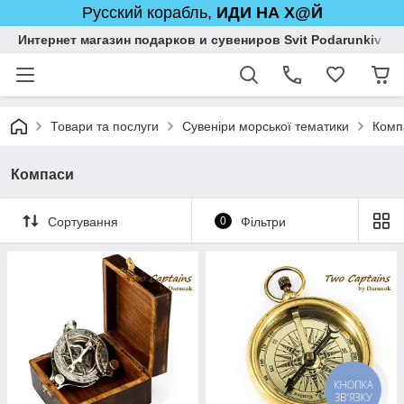
Русский корабль,
ИДИ НА Х@Й
Интернет магазин подарков и сувениров Svit Podarunkiv
Товари та послуги
Сувеніри морської тематики
Комп
Компаси
Сортування
0
Фільтри
КНОПКА
ЗВ'ЯЗКУ