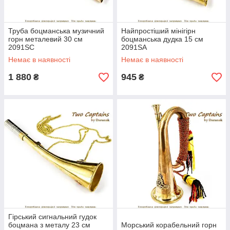
Труба боцманська музичний
Найпростіший мінігірн
горн металевий 30 см
боцманська дудка 15 см
2091SС
2091SA
Немає в наявності
Немає в наявності
1 880
945
₴
₴
Гірський сигнальний гудок
боцмана з металу 23 см
Морський корабельний горн