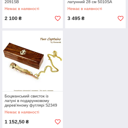
2091SВ
латунний 28 см 5010SA
Немає в наявності
Немає в наявності
2 100
3 495
₴
₴
Боцманський свисток із
латуні в подарунковому
дерев'яному футлярі S2349
Немає в наявності
1 152,50
₴