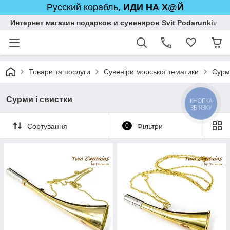
Русский корабль,
ИДИ НА Х@Й
Интернет магазин подарков и сувениров Svit Podarunkiv
Товари та послуги
Сувеніри морської тематики
Сурми
Сурми і свистки
КНОПКА
ЗВ'ЯЗКУ
Сортування
0
Фільтри