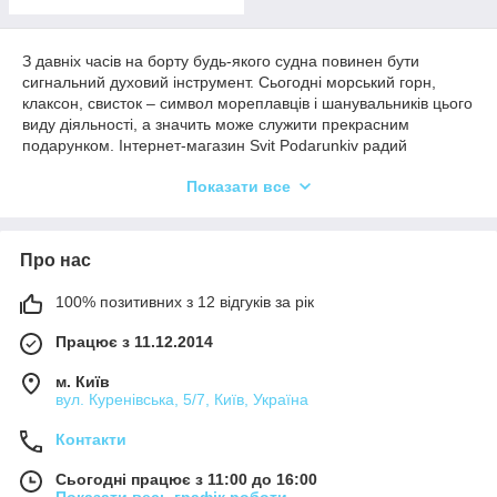
З давніх часів на борту будь-якого судна повинен бути
сигнальний духовий інструмент. Сьогодні морський горн,
клаксон, свисток – символ мореплавців і шанувальників цього
виду діяльності, а значить може служити прекрасним
подарунком. Інтернет-магазин Svit Podarunkiv радий
запропонувати вам сувенірні вироби такої тематики.
Показати все
Морські аксесуари
, представлені в каталозі, виробляються в
Індії компанією Two Captains.
Використовуються наступні матеріали виготовлення:
Про нас
натуральне дерево;
100% позитивних з 12 відгуків за рік
латунь;
метал.
Працює з 11.12.2014
Високі вимоги до якості гарантують вироби, що відрізняються
м. Київ
функціональністю і довговічністю.
вул. Куренівська, 5/7, Київ, Україна
Клаксони, боцманские свистки, морські
горни
Контакти
Сьогодні працює з 11:00 до 16:00
Вашому другу-мореплавцю буде приємно отримати такий