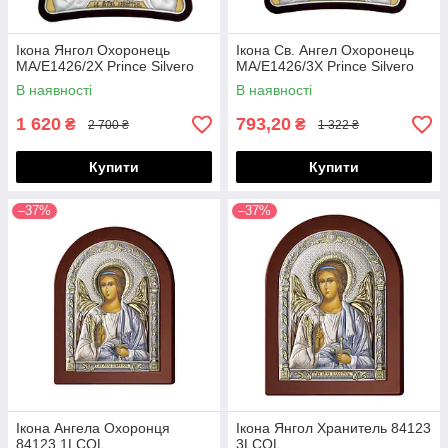
Ікона Янгол Охоронець
Ікона Св. Ангел Охоронець
MA/E1426/2X Prince Silvero
MA/E1426/3X Prince Silvero
В наявності
В наявності
1 620
793,20
₴
₴
2 700 ₴
1 322 ₴
Купити
Купити
–37%
–37%
Ікона Ангела Охоронця
Ікона Янгол Хранитель 84123
84123 1LCOL
3LCOL