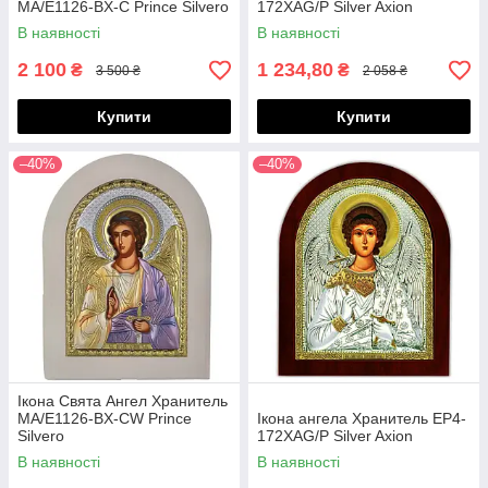
MA/E1126-BX-C Prince Silvero
172XAG/P Silver Axion
В наявності
В наявності
2 100
1 234,80
₴
₴
3 500 ₴
2 058 ₴
Купити
Купити
–40%
–40%
Ікона Свята Ангел Хранитель
MA/E1126-BX-CW Prince
Ікона ангела Хранитель EP4-
Silvero
172XAG/P Silver Axion
В наявності
В наявності