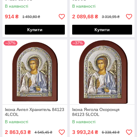
В наявності
В наявності
914
2 089,68
₴
₴
1 450,80 ₴
3 316,95 ₴
Купити
Купити
–37%
–37%
Ікона Ангел Хранитель 84123
Ікона Янгола Охоронця
4LCOL
84123 5LCOL
В наявності
В наявності
2 863,63
3 993,24
₴
₴
4 545,45 ₴
6 338,48 ₴