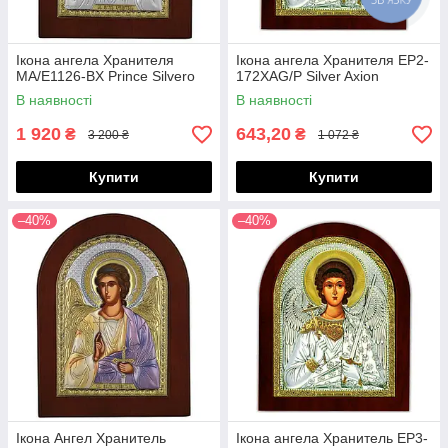
Ікона ангела Хранителя
Ікона ангела Хранителя EP2-
MA/E1126-BX Prince Silvero
172XAG/P Silver Axion
В наявності
В наявності
1 920
643,20
₴
₴
3 200 ₴
1 072 ₴
Купити
Купити
–40%
–40%
Ікона Ангел Хранитель
Ікона ангела Хранитель EP3-