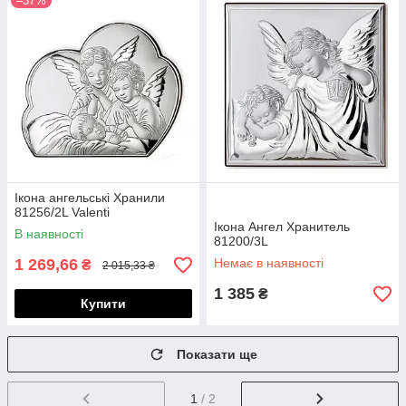
–37%
Ікона ангельські Хранили
81256/2L Valenti
Ікона Ангел Хранитель
В наявності
81200/3L
1 269,66
Немає в наявності
₴
2 015,33 ₴
1 385
₴
Купити
Показати ще
1
/ 2