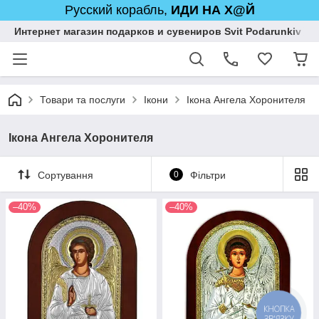
Русский корабль,
ИДИ НА Х@Й
Интернет магазин подарков и сувениров Svit Podarunkiv
Товари та послуги
Ікони
Ікона Ангела Хоронителя
Ікона Ангела Хоронителя
Сортування
0
Фільтри
–40%
–40%
КНОПКА
ЗВ'ЯЗКУ