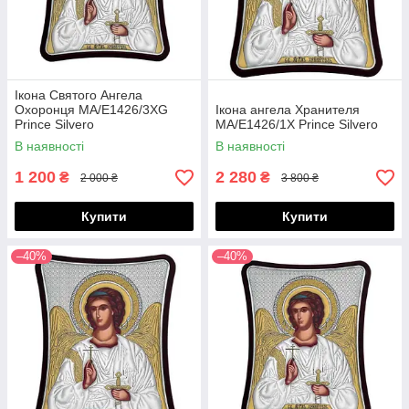
Ікона Святого Ангела
Охоронця MA/E1426/3XG
Ікона ангела Хранителя
Prince Silvero
MA/E1426/1X Prince Silvero
В наявності
В наявності
1 200
2 280
₴
₴
2 000 ₴
3 800 ₴
Купити
Купити
–40%
–40%