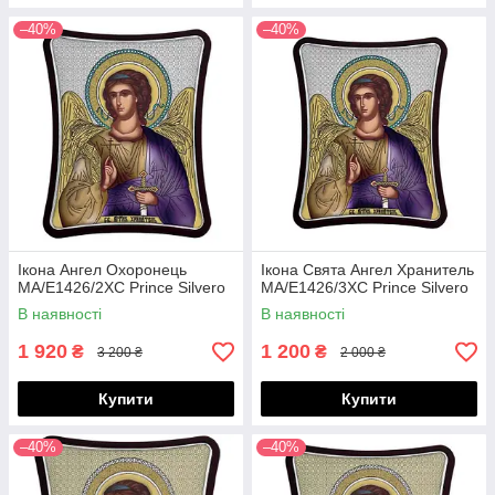
–40%
–40%
Ікона Ангел Охоронець
Ікона Свята Ангел Хранитель
MA/E1426/2XC Prince Silvero
MA/E1426/3XC Prince Silvero
В наявності
В наявності
1 920
1 200
₴
₴
3 200 ₴
2 000 ₴
Купити
Купити
–40%
–40%