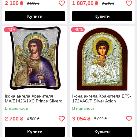
2 100
1 887,60
₴
₴
3 500 ₴
3 146 ₴
Купити
Купити
–40%
–40%
Ікона ангела Хранителя
Ікона ангела Хранителя EP5-
MA/E1426/1XC Prince Silvero
172XAG/P Silver Axion
В наявності
В наявності
2 700
3 054
₴
₴
4 500 ₴
5 090 ₴
Купити
Купити