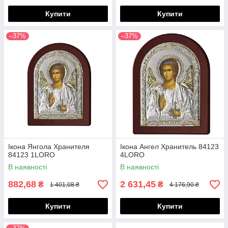
Купити
Купити
–37%
–37%
Ікона Янгола Хранителя
Ікона Ангел Хранитель 84123
84123 1LORO
4LORO
В наявності
В наявності
882,68
2 631,45
₴
₴
1 401,08 ₴
4 176,90 ₴
Купити
Купити