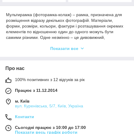
Мультирамка (фоторамка-колаж) – рамка, призначена для
розміщення відразу декількох фотографій. Матеріали,
форми, розміри, кольори, фактури і розташування окремих
елементів по відношенню один до одного можуть бути
самими різними. Одне незмінно – це дивовижний,
оригінальний і
красивий декор для будинку
, який не може не
Показати все
сподобатися адресату! Так що, якщо ви ламаєте голову над
питанням, що подарувати, зупиніть вибір на фоторамці-
колажі – не прогадаєте!
Асортимент мультирамок, який не
Про нас
залишить без покупки
100% позитивних з 12 відгуків за рік
Вашій увазі – різні види мультирамок високої якості і стильних
Працює з 11.12.2014
дизайнів. В каталозі ви побачите і зможете купити вироби на
4, 6, 7, 8 і навіть 9 фото! Однотонні (наприклад, білі і чорні),
м. Київ
двокольорові (червоні + білі, чорні + білі) і багатоколірні.
вул. Куренівська, 5/7, Київ, Україна
Розміщення фотографій може бути горизонтальним і
вертикальним, але, як правило, в одній моделі поєднуються і
Контакти
ті, і інші варіанти. Матеріали корпусу – ДВП і ДСП, захисні
екрани – скляні та пластикові.
Сьогодні працює з 10:00 до 17:00
Показати весь графік роботи
Є навіть фоторамка, поєднана з настінними годинами!