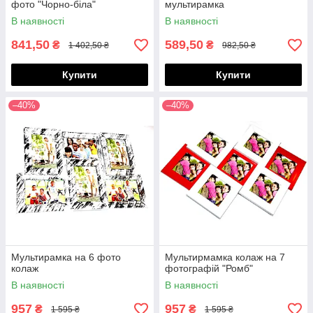
фото "Чорно-біла"
мультирамка
В наявності
В наявності
841,50
589,50
₴
₴
1 402,50 ₴
982,50 ₴
Купити
Купити
–40%
–40%
Мультирамка на 6 фото
Мультирмамка колаж на 7
колаж
фотографій "Ромб"
В наявності
В наявності
957
957
₴
₴
1 595 ₴
1 595 ₴