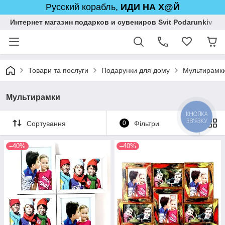
Русский корабль,
ИДИ НА Х@Й
Интернет магазин подарков и сувениров Svit Podarunkiv
Товари та послуги
Подарунки для дому
Мультирамк
Мультирамки
КНОПКА
ЗВ'ЯЗКУ
Сортування
0
Фільтри
–40%
–40%