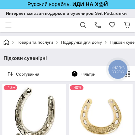
Русский корабль,
ИДИ НА Х@Й
Интернет магазин подарков и сувениров Svit Podarunkiv
Товари та послуги
Подарунки для дому
Підкови суве
Підкови сувенірні
КНОПКА
ЗВ'ЯЗКУ
Сортування
0
Фільтри
–40%
–40%