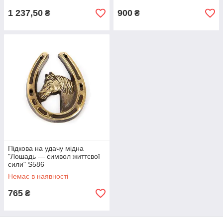
1 237,50
900
₴
₴
Підкова на удачу мідна
"Лошадь — символ життєвої
сили" S586
Немає в наявності
765
₴