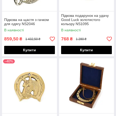
Підкова подарунок на удачу
Підкова на щастя з гачком
Good Luck золотистого
для одягу NS2046
кольору NS1095
В наявності
В наявності
859,50
768
₴
₴
1 432,50 ₴
1 280 ₴
Купити
Купити
–40%