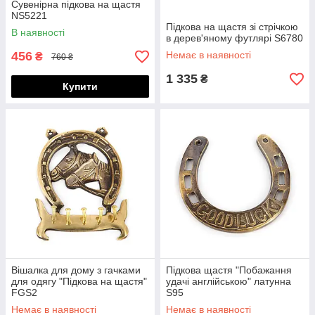
Сувенірна підкова на щастя
NS5221
Підкова на щастя зі стрічкою
В наявності
в дерев'яному футлярі S6780
456
Немає в наявності
₴
760 ₴
1 335
₴
Купити
Вішалка для дому з гачками
Підкова щастя "Побажання
для одягу "Підкова на щастя"
удачі англійською" латунна
FGS2
S95
Немає в наявності
Немає в наявності