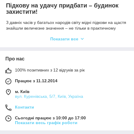
Підкову на удачу придбати – будинок
захистити!
З давніх часів у багатьох народів світу мідні підкови на щастя
знайшли величезне значення – не тільки в практичному
ракурсі, але й у магічному. Головним помічником
Показати все
господарства і захисту свого двору була коня. Вірність,
відданість господареві склали основу повір'я, що нехитрий
товар для декору будинку
може принести в оселю спокій,
достаток, благополуччя. Навіть самий грізний звір не ризикне
Про нас
кинутися під копита потужного коня, що зайвий раз приписує
оберегам захисні властивості, робить їх джерелом
100% позитивних з 12 відгуків за рік
неймовірної внутрішньої енергії.
Працює з 11.12.2014
м. Київ
вул. Куренівська, 5/7, Київ, Україна
Сакральний сенс підків на щастя: вважалося, людині
пощастило знайти на дорозі справжню набійку, особливо
Контакти
якщо матеріал, з якого вона виготовлена, мідний, золотий.
Сьогодні працює з 10:00 до 17:00
Залізо високо цінувалося будь епохою. Знахідка могла зійти
Показати весь графік роботи
за цінний дарунок долі.
Мідна підкова на щастя – прекрасний