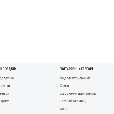
І РОЗДІЛИ
ПОПУЛЯРНІ КАТЕГОРІЇ
подарунки
Моделі вітрильників
дарунки
Фляги
веніри
Скарбнички для прикрас
 дому
Настінні ключниці
Ікони