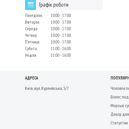
Графік роботи
Понеділок
10:00
17:00
Вівторок
10:00
17:00
Середа
10:00
17:00
Четвер
10:00
17:00
Пʼятниця
10:00
17:00
Субота
11:00
16:00
Неділя
11:00
16:00
АДРЕСА
ПОПУЛЯРН
Київ, вул. Куренівська, 5/7
Чоловічі 
Бізнес по
Морські су
Декор для
Статуетки