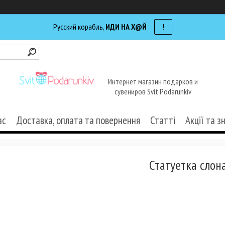
Русский корабль,
ИДИ НА Х@Й
!
Интернет магазин подарков и
сувениров Svit Podarunkiv
ас
Доставка, оплата та повернення
Статті
Акції та з
Статуетка слон