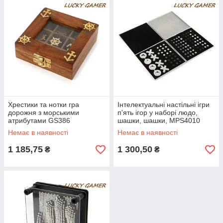
Хрестики та нотки гра
Інтелектуальні настільні ігри
дорожня з морськими
п'ять ігор у наборі людо,
атрибутами GS386
шашки, шашки, MPS4010
хрестики нулики
Немає в наявності
Немає в наявності
1 185,75
1 300,50
₴
₴