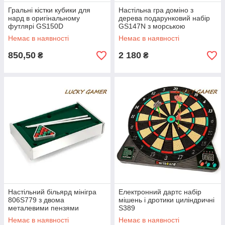
Гральні кістки кубики для
Настільна гра доміно з
нард в оригінальному
дерева подарунковий набір
футлярі GS150D
GS147N з морською
символікою якір
Немає в наявності
Немає в наявності
850,50
2 180
₴
₴
Настільний більярд мінігра
Електронний дартс набір
806S779 з двома
мішень і дротики циліндричні
металевими пензями
S389
Немає в наявності
Немає в наявності