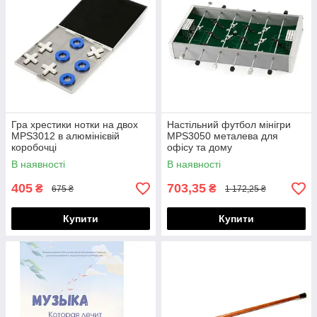
Гра хрестики нотки на двох
Настільний футбол мінігри
MPS3012 в алюмінієвій
MPS3050 металева для
коробочці
офісу та дому
В наявності
В наявності
405
703,35
₴
₴
675 ₴
1 172,25 ₴
Купити
Купити