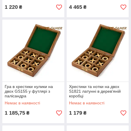
1 220
4 465
₴
₴
Гра в хрестики нулики на
Хрестики та нотки на двох
двох GS155 у футлярі з
S1821 латунні в дерев'яній
палісандра
коробці
Немає в наявності
Немає в наявності
1 185,75
1 179
₴
₴