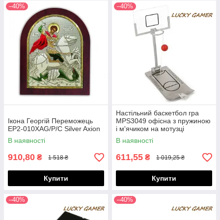
–40%
–40%
Настільний баскетбол гра
Ікона Георгій Переможець
MPS3049 офісна з пружиною
EP2-010XAG/P/C Silver Axion
і м'ячиком на мотузці
В наявності
В наявності
910,80
611,55
₴
₴
1 518 ₴
1 019,25 ₴
Купити
Купити
–40%
–40%