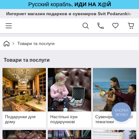
Русский корабль,
ИДИ НА Х@Й
Интернет магазин подарков и сувениров Svit Podarunkiv
Товари та послуги
Товари та послуги
КНОПКА
ЗВ'ЯЗКУ
Подарунки для
Настільні ігри
Сувеніри морської
дому
подарункові
тематики