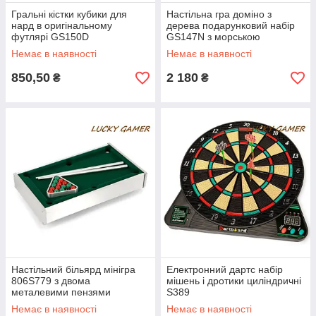
Гральні кістки кубики для
Настільна гра доміно з
нард в оригінальному
дерева подарунковий набір
футлярі GS150D
GS147N з морською
символікою якір
Немає в наявності
Немає в наявності
850,50
2 180
₴
₴
Настільний більярд мінігра
Електронний дартс набір
806S779 з двома
мішень і дротики циліндричні
металевими пензями
S389
Немає в наявності
Немає в наявності