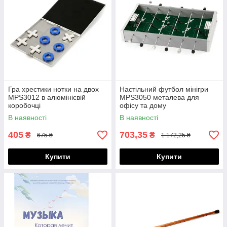
Гра хрестики нотки на двох
Настільний футбол мінігри
MPS3012 в алюмінієвій
MPS3050 металева для
коробочці
офісу та дому
В наявності
В наявності
405
703,35
₴
₴
675 ₴
1 172,25 ₴
Купити
Купити