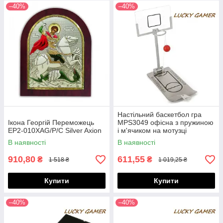
–40%
–40%
Настільний баскетбол гра
Ікона Георгій Переможець
MPS3049 офісна з пружиною
EP2-010XAG/P/C Silver Axion
і м'ячиком на мотузці
В наявності
В наявності
910,80
611,55
₴
₴
1 518 ₴
1 019,25 ₴
Купити
Купити
–40%
–40%