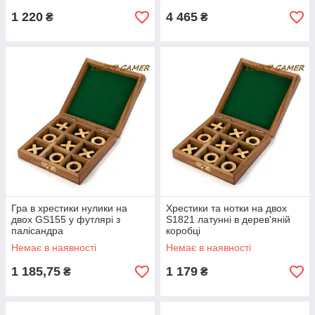
1 220
4 465
₴
₴
Гра в хрестики нулики на
Хрестики та нотки на двох
двох GS155 у футлярі з
S1821 латунні в дерев'яній
палісандра
коробці
Немає в наявності
Немає в наявності
1 185,75
1 179
₴
₴