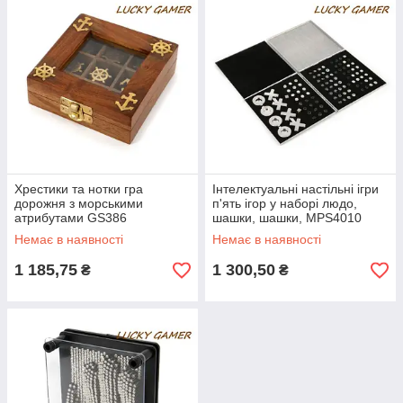
Хрестики та нотки гра
Інтелектуальні настільні ігри
дорожня з морськими
п'ять ігор у наборі людо,
атрибутами GS386
шашки, шашки, MPS4010
хрестики нулики
Немає в наявності
Немає в наявності
1 185,75
1 300,50
₴
₴