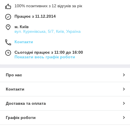
отличишь от настоящего. Можно интересно обыграть
100% позитивних з 12 відгуків за рік
вручение такого сувенира и не говорить, что это зажигалка,
поверьте, все будут очень удивлены. Такой подарок не
Працює з 11.12.2014
обязательно должен быть для курящего человека, этот
м. Київ
аксессуар станет украшением интерьера сам по себе.
вул. Куренівська, 5/7, Київ, Україна
Для изготовления такой зажигалки используют следующие
материалы:
Контакти
дерево;
Сьогодні працює з 11:00 до 16:00
латунь;
Показати весь графік роботи
пластик.
Такая зажигалка заправляется газом повторно, поэтому
Про нас
будет служить долго и надежно.
Контакти
Наборы, пепельницы из полистоуна и
пластика
Доставка та оплата
Графік роботи
Еще один сувенир, привлекающий внимание своей красотой
и оригинальностью – это набор, в который входят
пепельница и зажигалка. Поставляется в подарочной