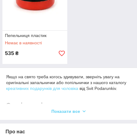
Пепельниця пластик
Немає в наявності
535
₴
Якщо на свято треба когось здивувати, зверніть увагу на
оригінальні запальнички або попільнички з нашого каталогу
креативних подарунків для чоловіка
від Svit Podarunkiv.
Оригінальні запальнички з дерева у
формі пістолета
Показати все
Зажигалка, выполненная в форме старинного пистолета или
Про нас
мушкета, с деревянной ручкой, на первый взгляд не