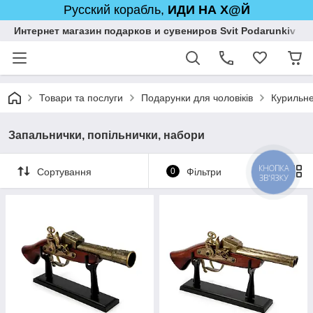
Русский корабль,
ИДИ НА Х@Й
Интернет магазин подарков и сувениров Svit Podarunkiv
Товари та послуги
Подарунки для чоловіків
Курильн
Запальнички, попільнички, набори
КНОПКА
Сортування
0
Фільтри
ЗВ'ЯЗКУ