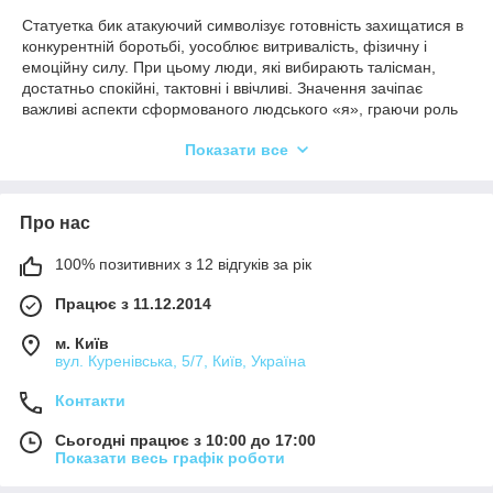
Статуетка бик атакуючий символізує готовність захищатися в
конкурентній боротьбі, уособлює витривалість, фізичну і
емоційну силу. При цьому люди, які вибирають талісман,
достатньо спокійні, тактовні і ввічливі. Значення зачіпає
важливі аспекти сформованого людського «я», граючи роль
додаткового стимулу. Брендовий статуетку бика купити
Показати все
дешево рекомендуємо на платформі svit-podarunkiv.ua.
Оптові розцінки, надійне якість і доставка без запізнень
повністю виправдовують покупку. На подарунок купувати
сувенір варто бізнесменам, керівникам.
Про нас
Статуетку бика: що означає
100% позитивних з 12 відгуків за рік
Воспользуйтесь соблазнительным предложением!
Працює з 11.12.2014
Сервіс на висоті. Професіоналізм досвідченого
м. Київ
менеджера в нагоді і вам! Консультування
вул. Куренівська, 5/7, Київ, Україна
безкоштовно!
Контакти
Величезний вибір товарів. Власні бренди.
Сьогодні працює з 10:00 до 17:00
Закупка у прямого поставщика. Оптово-розничные
Показати весь графік роботи
цены на статуэтки
.
Оценить качество визуально, листая каталог