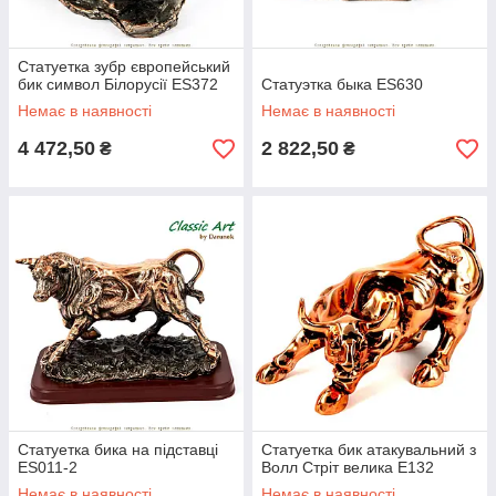
Статуетка зубр європейський
бик символ Білорусії ES372
Статуэтка быка ES630
Немає в наявності
Немає в наявності
4 472,50
2 822,50
₴
₴
Статуетка бика на підставці
Статуетка бик атакувальний з
ES011-2
Волл Стріт велика E132
Немає в наявності
Немає в наявності