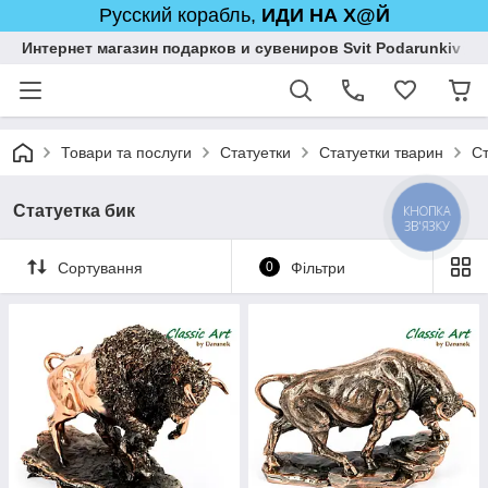
Русский корабль,
ИДИ НА Х@Й
Интернет магазин подарков и сувениров Svit Podarunkiv
Товари та послуги
Статуетки
Статуетки тварин
Ст
Статуетка бик
КНОПКА
ЗВ'ЯЗКУ
Сортування
0
Фільтри