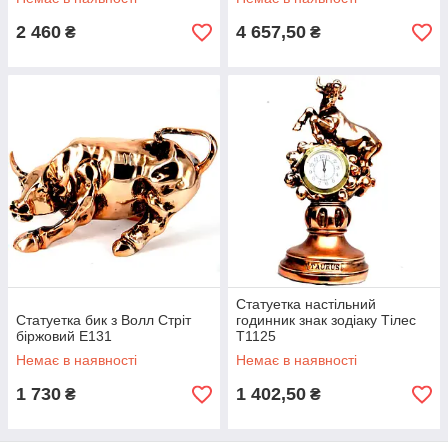
2 460
4 657,50
₴
₴
Статуетка настільний
Статуетка бик з Волл Стріт
годинник знак зодіаку Тілес
біржовий E131
T1125
Немає в наявності
Немає в наявності
1 730
1 402,50
₴
₴