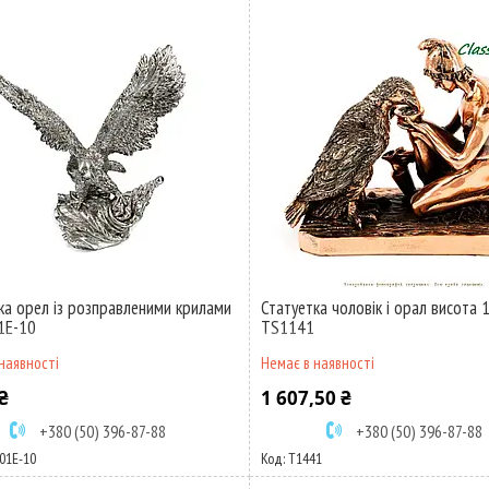
ка орел із розправленими крилами
Статуетка чоловік і орал висота 
1E-10
TS1141
наявності
Немає в наявності
₴
1 607,50 ₴
+380 (50) 396-87-88
+380 (50) 396-87-88
01E-10
T1441