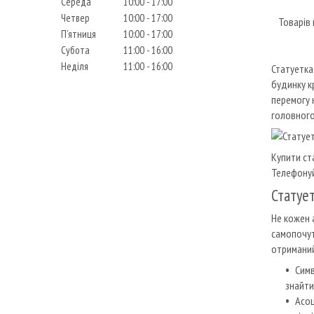
Середа
10:00
17:00
Четвер
10:00
17:00
Пʼятниця
10:00
17:00
Субота
11:00
16:00
Неділя
11:00
16:00
Статуетка
будинку к
перемогу 
головного
Купити ста
Телефону
Статует
Не кожен 
самопочут
отриманий
Симв
знайти
Асоц