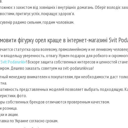
в.
ожнює з захистом від зовнішніх і внутрішніх домагань. Оберіг володіє за
востями, притягує успіх, покращує здоров'я.
сувенір радимо сильним, гордим чоловікам.
мовити фігурку орел краще в інтернет-магазині Svit Pod
чается статуэтка орла волевому, прямолинейному и не ленивому человек
и владельцу уверенность, отвагу. Нужен подарок для робкого и скромног
Svit Podarunkiv
! Вскоре защита собственных интересов и ценностей стане
иром. Дешево заказать советуем на svit-podarunkiv.ua!
ный менеджер внимателен к покупателям, при необходимости даст толко
тна.
иативность представленных моделей позволяет выбрать подходящую. Ка
еристики, фото.
ары собственных брендов отличаются проверенным качеством.
и розница.
ки и акции.
авка по Украине согласно срокам.