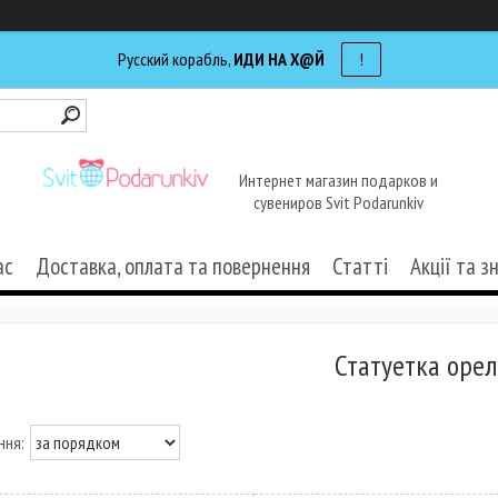
Русский корабль,
ИДИ НА Х@Й
!
Интернет магазин подарков и
сувениров Svit Podarunkiv
ас
Доставка, оплата та повернення
Статті
Акції та з
Статуетка орел