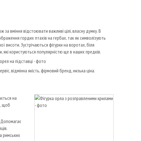
 за вміння відстоювати важливі цілі, власну думку. В
зображення гордих птахів на гербах, так як символізують
ї висоти. Зустрічаються фігурки на воротах, біля
ни, які користуються популярністю ще в наших предків.
рвіс, відмінна якість, фірмовий бренд, низька ціна.
ається на
в, щоб
. Допомагає
ців.
а римських