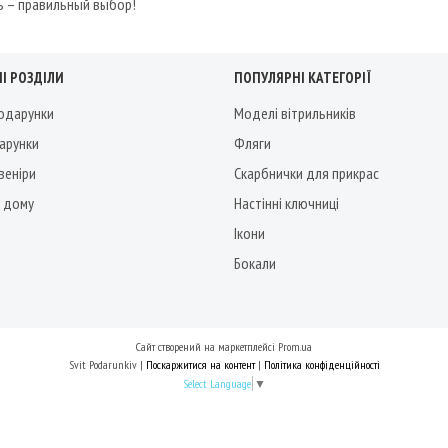
ь – правильный выбор!
І РОЗДІЛИ
ПОПУЛЯРНІ КАТЕГОРІЇ
подарунки
Моделі вітрильників
дарунки
Фляги
веніри
Скарбнички для прикрас
 дому
Настінні ключниці
Ікони
Бокали
Сайт створений на маркетплейсі
Prom.ua
Svit Podarunkiv |
Поскаржитися на контент
|
Політика конфіденційності
Select Language
▼