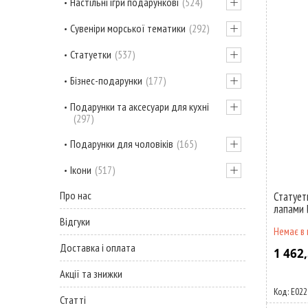
Настільні ігри подарункові
524
Сувеніри морської тематики
292
Статуетки
537
Бізнес-подарунки
177
Подарунки та аксесуари для кухні
297
Подарунки для чоловіків
165
Ікони
517
Про нас
Статует
лапами
Відгуки
Немає в 
Доставка і оплата
1 462,
Акції та знижки
E022
Статті