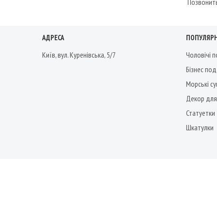
Позвонит
АДРЕСА
ПОПУЛЯРН
Київ, вул. Куренівська, 5/7
Чоловічі 
Бізнес по
Морські су
Декор для
Статуетки
Шкатулки