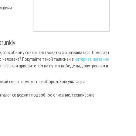
хисними
arunkiv
у, способному совершенствоваться и развиваться. Помогает
о человека? Покупайте такой талисман в
интернет магазине
т главным приоритетом на пути к победе над внутренним и
вый совет, поможет с выбором. Консультация
талог содержит подробное описание, технические