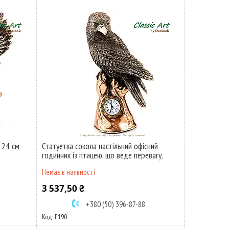
 24 см
Статуетка сокола настільний офісний
годинник із птицею, що веде перевагу,
свободу ES190
Немає в наявності
3 537,50 ₴
+380 (50) 396-87-88
E190