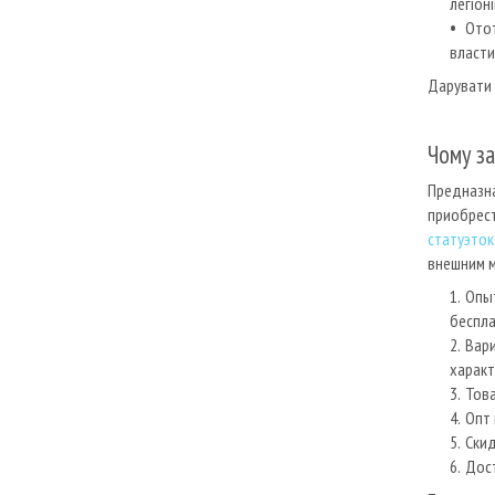
легіоні
Отот
власти
Дарувати 
Чому за
Предназна
приобрест
статуэток 
внешним м
Опыт
беспла
Вар
характ
Тов
Опт 
Скид
Дост