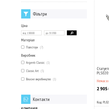
Фільтри
Ціна
Матеріал
Полістоун
7
Виробник
Argenti Classic
1
Статует
Classic Art
5
PLS020
Власне виробництво
1
Немає в 
2 905 
Контакти
PL02