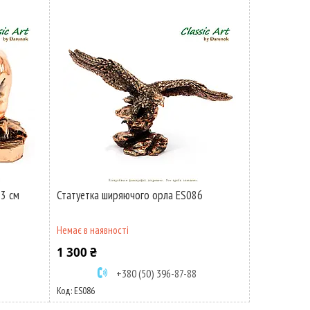
13 см
Статуетка ширяючого орла ES086
Немає в наявності
1 300 ₴
+380 (50) 396-87-88
ES086