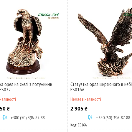
ка орел на скелі з потужними
Статуетка орла ширяючого в небі
 ES022
ES016A
наявності
Немає в наявності
50 ₴
2 905 ₴
+380 (50) 396-87-88
+380 (50) 396-87-88
E016A