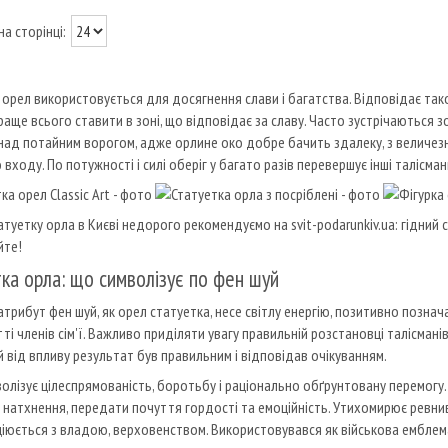
 орел використовується для досягнення слави і багатства. Відповідає також
раще всього ставити в зоні, що відповідає за славу. Часто зустрічаються 
над потайним ворогом, адже орлине око добре бачить здалеку, з величезно
 входу. По потужності і силі оберіг у багато разів перевершує інші талісма
туетку орла в Києві недорого рекомендуємо на svit-podarunkiv.ua: гідний се
йте!
ка орла: що символізує по фен шуй
атрибут фен шуй, як орел статуетка, несе світлу енергію, позитивно познач
ті членів сім'ї. Важливо приділяти увагу правильній розстановці талісмані
 від впливу результат був правильним і відповідав очікуванням.
олізує цілеспрямованість, боротьбу і раціонально обґрунтовану перемогу
 натхнення, передати почуття гордості та емоційність. Утихомирює ревнив
іюється з владою, верховенством. Використовувався як військова емблем