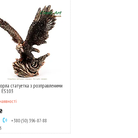
 орла статуетка з розправленими
и ES103
наявності
₴
+380 (50) 396-87-88
3