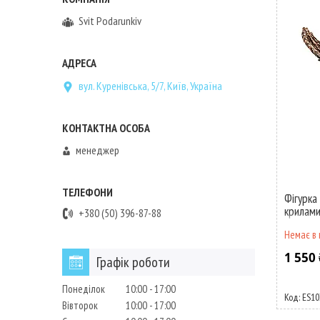
Svit Podarunkiv
вул. Куренівська, 5/7, Київ, Україна
менеджер
Фігурка
крилам
+380 (50) 396-87-88
Немає в 
1 550 
Графік роботи
Понеділок
10:00
17:00
ES10
Вівторок
10:00
17:00