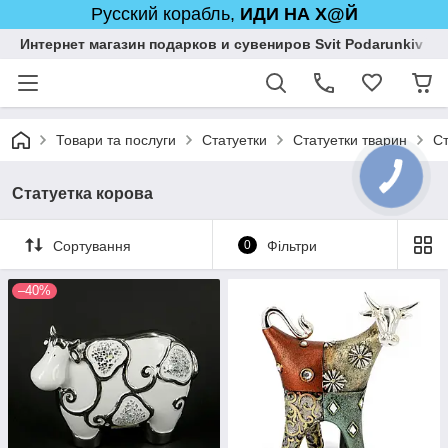
Русский корабль,
ИДИ НА Х@Й
Интернет магазин подарков и сувениров Svit Podarunkiv
Товари та послуги
Статуетки
Статуетки тварин
Ст
Статуетка корова
Сортування
0
Фільтри
–40%