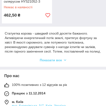
склярусом HYS21052-3
Немає в наявності
462,50
₴
Статуетка корова - швидкий спосіб досягти бажаного.
Активізуючи енергетичний потік землі, притягує фортуну за
хвіст. В якості скромного, але потужного талісмана,
рекомендуємо дарувати сувенір з нагоди іспитів чи заліків,
після гарного закінчення сесії. Тотем, поставлений на полиці,
підніме настрій, поліпшить самопочуття. Красива фігурка
Показати все
може бути подарована чоловікові або жінці, чітких правил
щодо дару немає. Добрий, теплий символ використовуйте як
оберіг від пристріту.
Брендовий статуетку
корови купити в
Києві недорого пропонуємо в інтернет-магазині Svit
Про нас
Podarubnliv. Переваги співпраці помітні вже після першої
покупки!
100% позитивних з 12 відгуків за рік
Статуетка корови: що символізує по
Працює з 11.12.2014
фен шуй
м. Київ
Згідно релігійного напрямку, має інше, священне назву –
вул. Куренівська, 5/7, Київ, Україна