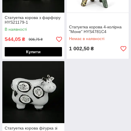
Статуетка корова з фарфору
HYS21179-1
Статуетка корова 4-колірна
В наявності
"Моне" HYS4781C4
544,05
Немає в наявності
₴
906,75 ₴
1 002,50
₴
Купити
Статуетка корова фігурка зі