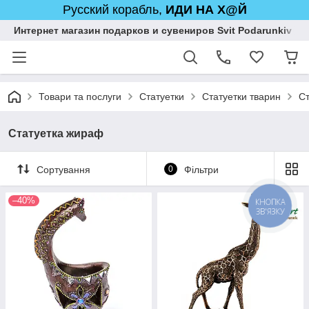
Русский корабль,
ИДИ НА Х@Й
Интернет магазин подарков и сувениров Svit Podarunkiv
Товари та послуги
Статуетки
Статуетки тварин
С
Статуетка жираф
Сортування
0
Фільтри
–40%
КНОПКА
ЗВ'ЯЗКУ