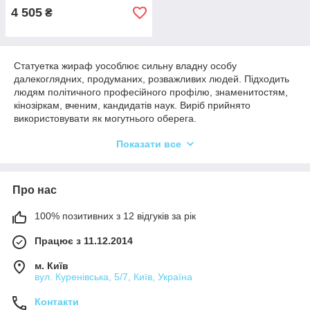
4 505
₴
Статуетка жираф уособлює сильну владну особу
далекоглядних, продуманих, розважливих людей. Підходить
людям політичного професійного профілю, знаменитостям,
кінозіркам, вченим, кандидатів наук. Виріб прийнято
використовувати як могутнього оберега.
Показати все
Хочете просунутися по кар'єрних сходах або поліпшити
Про нас
показник у навчанні? Замовте функціональний, модний
атрибут! В асортименті інтернет-магазину брендові зразки.
100% позитивних з 12 відгуків за рік
Статуетку жирафа купити в Києві на svit-podarunkiv.ua вийде
вигідно і недорого!
Працює з 11.12.2014
Статуетки жирафів: що означають
м. Київ
фігурки з порцеляни
вул. Куренівська, 5/7, Київ, Україна
Каталог розбитий на категорії, що скорочують час вибору
Контакти