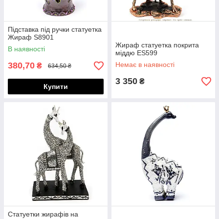
Підставка під ручки статуетка
Жираф S8901
Жираф статуетка покрита
В наявності
міддю ES599
380,70
Немає в наявності
₴
634,50 ₴
3 350
₴
Купити
Статуетки жирафів на