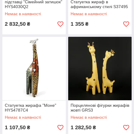
підставці "Сімейний затишок"
Статуетка жираф в
HYS4030Q2
африканському стилі S37495
Немає в наявності
Немає в наявності
2 832,50
1 355
₴
₴
Статуетка жирафа "Моне"
Порцелянові фігурки жирафів
HYS4787C4
жовті GRS3
Немає в наявності
Немає в наявності
1 107,50
1 282,50
₴
₴