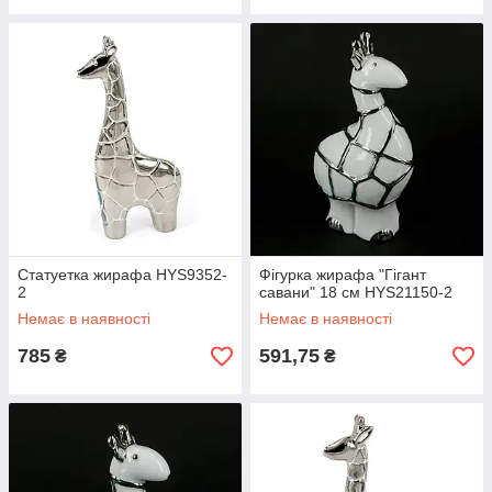
Статуетка жирафа HYS9352-
Фігурка жирафа "Гігант
2
савани" 18 см HYS21150-2
Немає в наявності
Немає в наявності
785
591,75
₴
₴