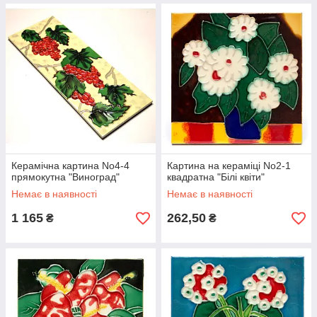
Керамічна картина No4-4
Картина на кераміці No2-1
прямокутна "Виноград"
квадратна "Білі квіти"
Немає в наявності
Немає в наявності
1 165
262,50
₴
₴