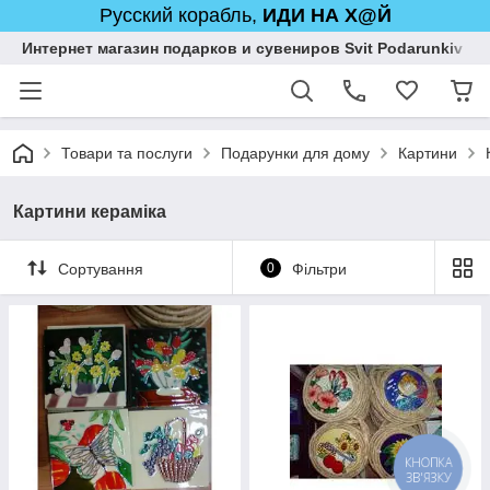
Русский корабль,
ИДИ НА Х@Й
Интернет магазин подарков и сувениров Svit Podarunkiv
Товари та послуги
Подарунки для дому
Картини
Картини кераміка
Сортування
0
Фільтри
КНОПКА
ЗВ'ЯЗКУ