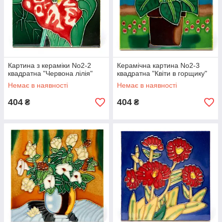
Картина з кераміки No2-2
Керамічна картина No2-3
квадратна "Червона лілія"
квадратна "Квіти в горщику"
Немає в наявності
Немає в наявності
404
404
₴
₴