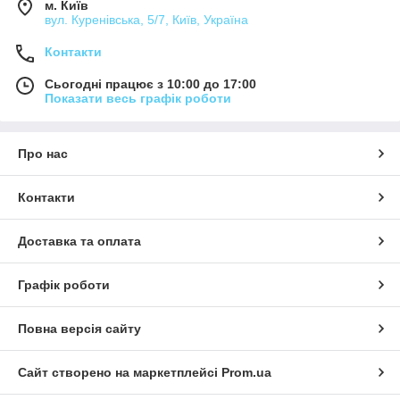
м. Київ
різноманітність в експлуатації;
вул. Куренівська, 5/7, Київ, Україна
кераміка має невисоку вартість.
Контакти
Квадратні, прямокутні і круглі картини з
кераміки
Сьогодні працює з 10:00 до 17:00
Показати весь графік роботи
Ассортимент таких керамических картин довольно широк.
Вашему вниманию представлена квадратная,
прямоугольная и круглая формы, разнообразные размеры и
Про нас
сюжетные линии изображений. Большую популярность
получили керамические панно, состоящие из нескольких
Контакти
плиток, каждая из которых имеет свое изображение.
Благодаря высокой устойчивости к условиям окружающей
среды такое изделие можно повесить в ванной комнате или
Доставка та оплата
даже украсить беседку на улице.
Такие произведения искусства хорошо смотрятся в зале,
Графік роботи
кухне или прихожей, как альтернатива нарисованным
картинам.
Повна версія сайту
Сайт створено на маркетплейсі
Prom.ua