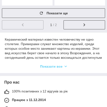
Показати ще
1
/ 2
Керамический материал известен человечеству не одно
столетие. Примерами служат множество изделий, среди
которых особое место занимают картины из керамики. Этот
вид искусства берет свое начало в эпоху Возрождения, а на
сегодняшний день остается только восхищаться достигнутым
совершенством. В магазине Svit Podarunkiv можно подобрать
Показати все
картину квадратной, прямоугольной или круглой формы и
различные размеры. Панно из нескольких плиток или
своеобразная мозаика украсит интерьер, а также станет
оригинальным декором для дома
.
Про нас
Картина з кераміки, крім візуальних, має експлуатаційні
переваги, такі як:
100% позитивних з 12 відгуків за рік
простота у догляді;
Працює з 11.12.2014
довговічність кольору;