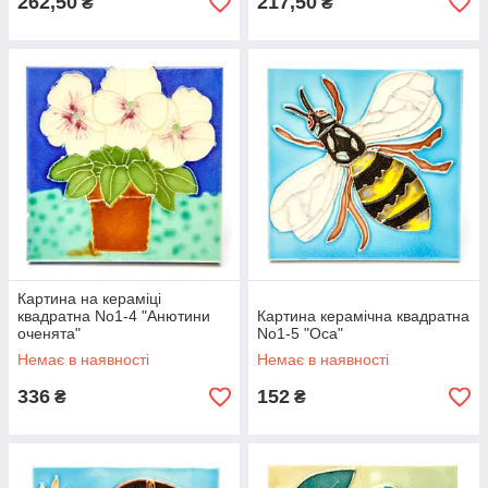
262,50
217,50
₴
₴
Картина на кераміці
квадратна No1-4 "Анютини
Картина керамічна квадратна
оченята"
No1-5 "Оса"
Немає в наявності
Немає в наявності
336
152
₴
₴